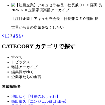
2026.07.16
企業家倶楽部アーカイブ
【注目企業】アキュセラ会長・社長兼ＣＥＯ窪田 良
世界から目の病気をなくしたい
1
2
3
4
5
6
CATEGORY
カテゴリで探す
すべて
トピックス
雑誌アーカイブ
編集長がゆく
企業家たちの金言
連載執筆者
池田ゆう【社長のおしゃれ】
鎌田富久【エンジェル鎌田’sEye】