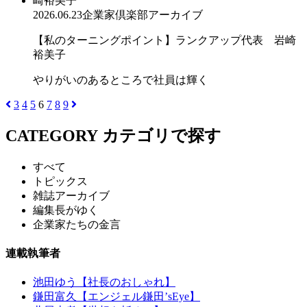
2026.06.23
企業家倶楽部アーカイブ
【私のターニングポイント】ランクアップ代表 岩崎
裕美子
やりがいのあるところで社員は輝く
3
4
5
6
7
8
9
CATEGORY
カテゴリで探す
すべて
トピックス
雑誌アーカイブ
編集長がゆく
企業家たちの金言
連載執筆者
池田ゆう【社長のおしゃれ】
鎌田富久【エンジェル鎌田’sEye】