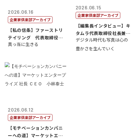
2026.06.15
2026.06.16
企業家倶楽部アーカイブ
企業家倶楽部アーカイブ
【編集長インタビュー】キ
【私の信条】ファーストリ
タムラ代表取締役社長兼Ｃ
テイリング 代表取締役会
デジタル時代も写真は心の
ＯＯ 武川 ...
真っ当に生きる
長兼社長 柳...
豊かさを生んでいく
2026.06.12
企業家倶楽部アーカイブ
【モチベーションカンパニ
ーへの道】マーケットエン