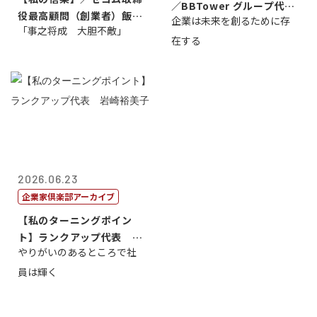
／BBTower グループ代表
役最高顧問（創業者）飯田
企業は未来を創るために存
藤...
「事之将成 大胆不敵」
亮
在する
2026.06.23
企業家倶楽部アーカイブ
【私のターニングポイン
ト】ランクアップ代表 岩
やりがいのあるところで社
崎裕美子
員は輝く