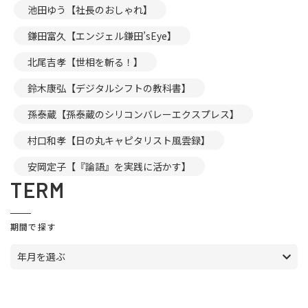
池田ゆう【社長のおしゃれ】
鎌田富久【エンジェル鎌田’sEye】
北尾吉孝【世相を斬る！】
鈴木康弘【デジタルシフトの教科書】
孫泰蔵【孫泰蔵のシリコンバレーエクスプレス】
村口和孝【日の丸キャピタリスト風雲録】
安岡定子【『論語』を実践に活かす】
TERM
期間で探す
年月を選ぶ