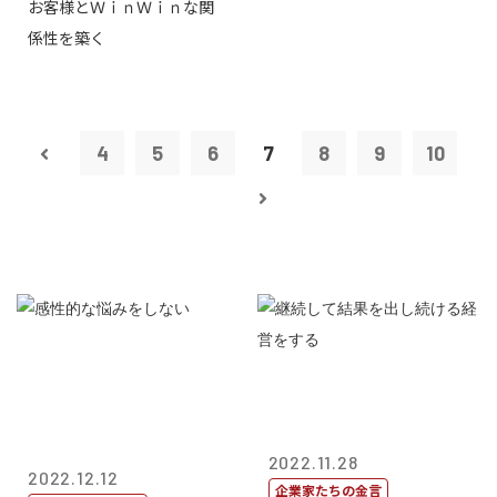
お客様とＷｉｎＷｉｎな関
タープライズ...
係性を築く
4
5
6
7
8
9
10
2022.11.28
2022.12.12
企業家たちの金言