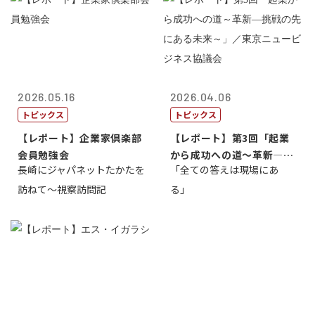
2026.05.16
2026.04.06
トピックス
トピックス
【レポート】企業家倶楽部
【レポート】第3回「起業
会員勉強会
から成功への道～革新―挑
長崎にジャパネットたかたを
「全ての答えは現場にあ
戦の先にある...
訪ねて～視察訪問記
る」