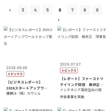
3
4
5
6
7
8
9
2026.07.07
2026.08.06
トピックス
トピックス
【レポート】ファーストリ
【ビジネスレポート】
テイリング財団 柳井正
2026スタートアップワー
インドネシア高校生向け奨
理事長
優勝は（株）カウシェ
ルドカップ東京
学金事業を実施