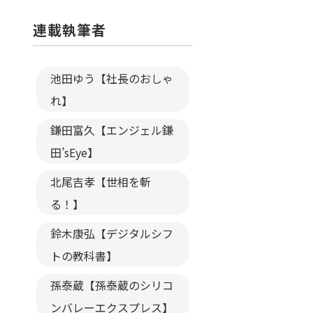
連載執筆者
池田ゆう【社長のおしゃ
れ】
鎌田富久【エンジェル鎌
田’sEye】
北尾吉孝【世相を斬
る！】
鈴木康弘【デジタルシフ
トの教科書】
孫泰蔵【孫泰蔵のシリコ
ンバレーエクスプレス】