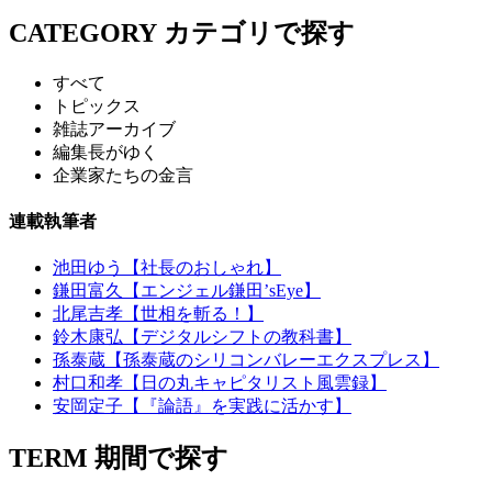
CATEGORY
カテゴリで探す
すべて
トピックス
雑誌アーカイブ
編集長がゆく
企業家たちの金言
連載執筆者
池田ゆう【社長のおしゃれ】
鎌田富久【エンジェル鎌田’sEye】
北尾吉孝【世相を斬る！】
鈴木康弘【デジタルシフトの教科書】
孫泰蔵【孫泰蔵のシリコンバレーエクスプレス】
村口和孝【日の丸キャピタリスト風雲録】
安岡定子【『論語』を実践に活かす】
TERM
期間で探す