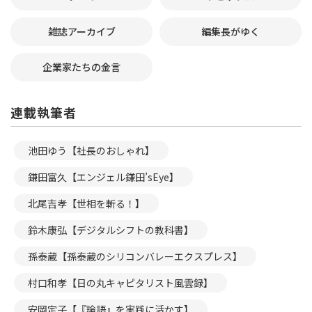
雑誌アーカイブ
編集長がゆく
企業家たちの金言
連載執筆者
池田ゆう【社長のおしゃれ】
鎌田富久【エンジェル鎌田’sEye】
北尾吉孝【世相を斬る！】
鈴木康弘【デジタルシフトの教科書】
孫泰蔵【孫泰蔵のシリコンバレーエクスプレス】
村口和孝【日の丸キャピタリスト風雲録】
安岡定子【『論語』を実践に活かす】