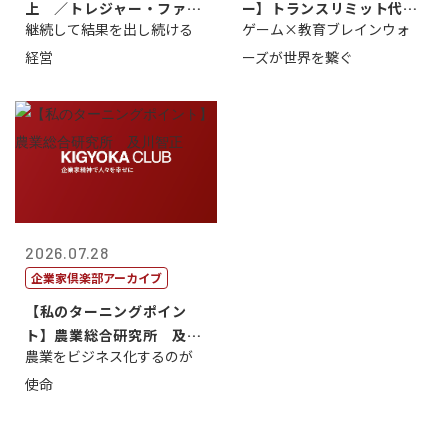
上 ／トレジャー・ファク
ー】トランスリミット代表
継続して結果を出し続ける
ゲーム×教育ブレインウォ
トリー社長野坂...
取締役社長 ...
経営
ーズが世界を繋ぐ
2026.07.28
企業家倶楽部アーカイブ
【私のターニングポイン
ト】農業総合研究所 及川
農業をビジネス化するのが
智正
使命