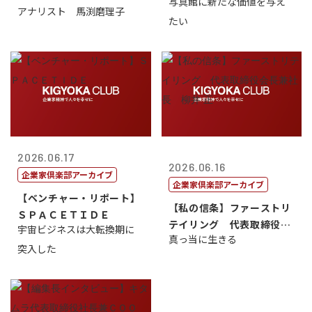
写真館に新たな価値を与え
アナリスト 馬渕磨理子
たい
2026.06.17
2026.06.16
企業家倶楽部アーカイブ
企業家倶楽部アーカイブ
【ベンチャー・リポート】
【私の信条】ファーストリ
ＳＰＡＣＥＴＩＤＥ
テイリング 代表取締役会
宇宙ビジネスは大転換期に
真っ当に生きる
長兼社長 柳...
突入した