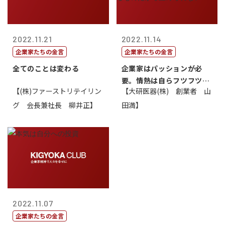
2022.11.21
2022.11.14
企業家たちの金言
企業家たちの金言
全てのことは変わる
企業家はパッションが必
要。情熱は自らフツフツと
【(株)ファーストリテイリン
【大研医器(株) 創業者 山
湧いてくるもの...
グ 会長兼社長 柳井正】
田満】
2022.11.07
企業家たちの金言