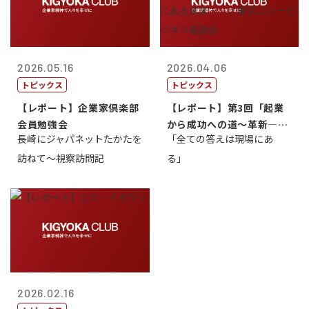
2026.05.16
2026.04.06
トピックス
トピックス
【レポート】企業家倶楽部
【レポート】第3回「起業
会員勉強会
から成功への道～革新―挑
長崎にジャパネットたかたを
「全ての答えは現場にあ
戦の先にある...
訪ねて～視察訪問記
る」
2026.02.16