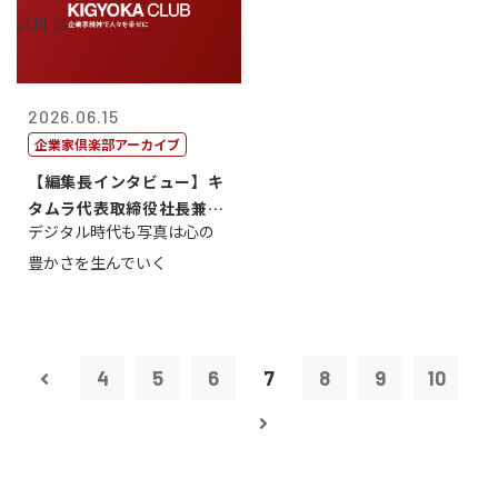
2026.06.15
企業家倶楽部アーカイブ
【編集長インタビュー】キ
タムラ代表取締役社長兼Ｃ
デジタル時代も写真は心の
ＯＯ 武川 ...
豊かさを生んでいく
4
5
6
7
8
9
10