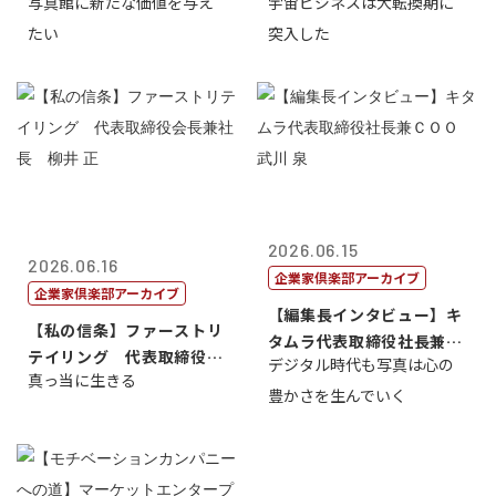
写真館に新たな価値を与え
宇宙ビジネスは大転換期に
たい
突入した
2026.06.15
2026.06.16
企業家倶楽部アーカイブ
企業家倶楽部アーカイブ
【編集長インタビュー】キ
【私の信条】ファーストリ
タムラ代表取締役社長兼Ｃ
テイリング 代表取締役会
デジタル時代も写真は心の
ＯＯ 武川 ...
真っ当に生きる
長兼社長 柳...
豊かさを生んでいく