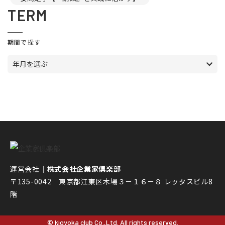
TERM
期間で探す
年月を選ぶ
運営会社｜
株式会社企業家倶楽部
〒135-0042 東京都江東区木場３－１６－８ レッタスビル8
階
© kigyoka club Co.,Ltd. All rights reserved.