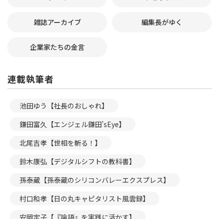
雑誌アーカイブ
編集長がゆく
企業家たちの金言
連載執筆者
池田ゆう【社長のおしゃれ】
鎌田富久【エンジェル鎌田’sEye】
北尾吉孝【世相を斬る！】
鈴木康弘【デジタルシフトの教科書】
孫泰蔵【孫泰蔵のシリコンバレーエクスプレス】
村口和孝【日の丸キャピタリスト風雲録】
安岡定子【『論語』を実践に活かす】