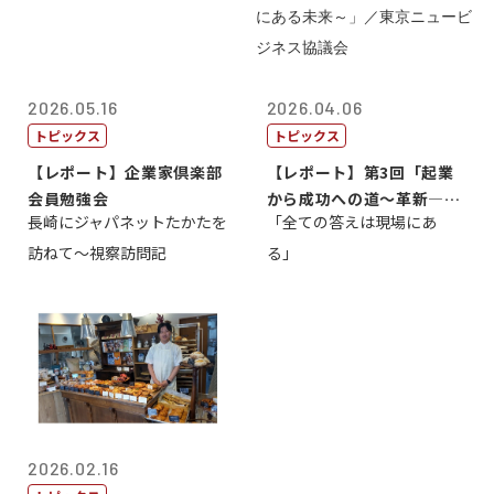
2026.05.16
2026.04.06
トピックス
トピックス
【レポート】企業家倶楽部
【レポート】第3回「起業
会員勉強会
から成功への道～革新―挑
長崎にジャパネットたかたを
「全ての答えは現場にあ
戦の先にある...
訪ねて～視察訪問記
る」
2026.02.16