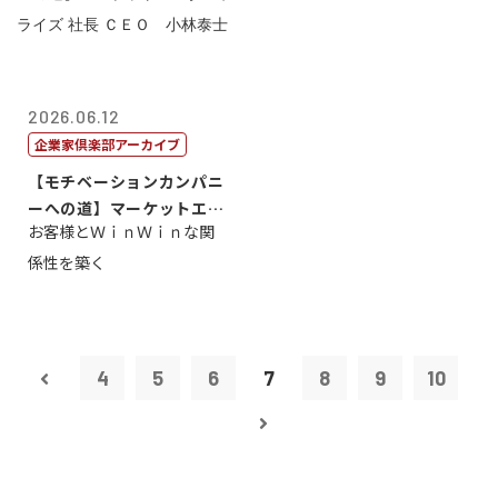
2026.06.12
企業家倶楽部アーカイブ
【モチベーションカンパニ
ーへの道】マーケットエン
お客様とＷｉｎＷｉｎな関
タープライズ...
係性を築く
4
5
6
7
8
9
10