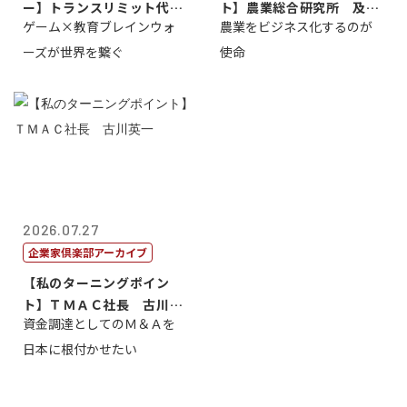
ー】トランスリミット代表
ト】農業総合研究所 及川
ゲーム×教育ブレインウォ
農業をビジネス化するのが
取締役社長 ...
智正
ーズが世界を繋ぐ
使命
2026.07.27
企業家倶楽部アーカイブ
【私のターニングポイン
ト】ＴＭＡＣ社長 古川英
資金調達としてのＭ＆Ａを
一
日本に根付かせたい