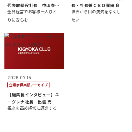
代表取締役社長 中山泰
長・社長兼ＣＥＯ窪田 良
全員経営でお客様一人ひと
世界から目の病気をなくし
男
りに安心を
たい
2026.07.15
企業家倶楽部アーカイブ
【編集長インタビュー】ユ
ーグレナ社長 出雲 充
視座を高め経営に邁進する