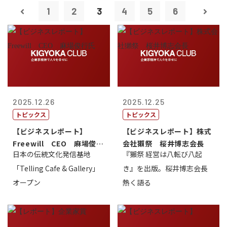
1
2
3
4
5
6
2025.12.26
2025.12.25
トピックス
トピックス
【ビジネスレポート】
【ビジネスレポート】株式
Freewill CEO 麻場俊行
会社獺祭 桜井博志会長
日本の伝統文化発信基地
『獺祭 経営は八転び八起
氏
「Telling Cafe & Gallery」
き』を出版。桜井博志会長
オープン
熱く語る