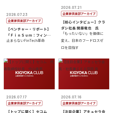
2026.07.21
企業家倶楽部アーカイブ
2026.07.23
企業家倶楽部アーカイブ
【核心インタビュー】クラ
ダシ社長 関藤竜也 氏
【ベンチャー・リポート】
「もったいない」を価値に
「ＦｉｎＳｕｍ：フィンテ
止まらないFinTech革命
変え、日本のフードロスゼ
ック・サミッ...
ロを目指す
2026.07.17
2026.07.16
企業家倶楽部アーカイブ
企業家倶楽部アーカイブ
【トップに聞く】セコム
【注目企業】アキュセラ会