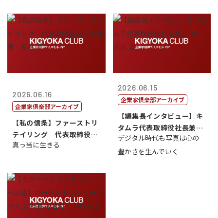
2026.06.15
2026.06.16
企業家倶楽部アーカイブ
企業家倶楽部アーカイブ
【編集長インタビュー】キ
【私の信条】ファーストリ
タムラ代表取締役社長兼Ｃ
テイリング 代表取締役会
デジタル時代も写真は心の
ＯＯ 武川 ...
真っ当に生きる
長兼社長 柳...
豊かさを生んでいく