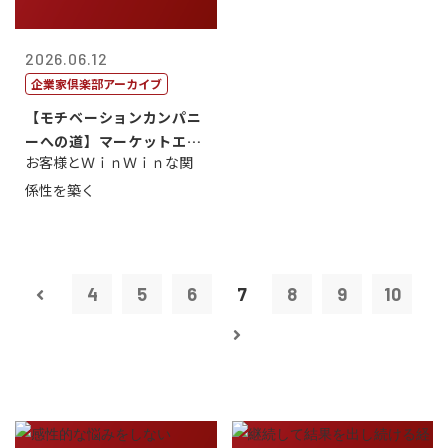
2026.06.12
企業家倶楽部アーカイブ
【モチベーションカンパニ
ーへの道】マーケットエン
お客様とＷｉｎＷｉｎな関
タープライズ...
係性を築く
4
5
6
7
8
9
10