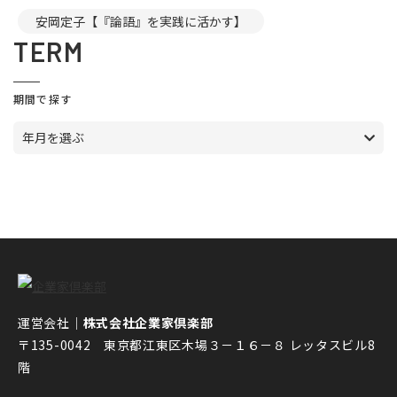
安岡定子【『論語』を実践に活かす】
TERM
期間で探す
年月を選ぶ
運営会社｜
株式会社企業家倶楽部
〒135-0042 東京都江東区木場３－１６－８ レッタスビル8
階