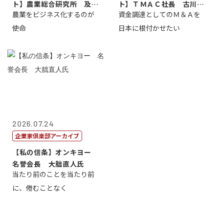
ト】農業総合研究所 及川
ト】ＴＭＡＣ社長 古川英
農業をビジネス化するのが
資金調達としてのＭ＆Ａを
智正
一
使命
日本に根付かせたい
2026.07.24
企業家倶楽部アーカイブ
【私の信条】オンキヨー
名誉会長 大朏直人氏
当たり前のことを当たり前
に、倦むことなく