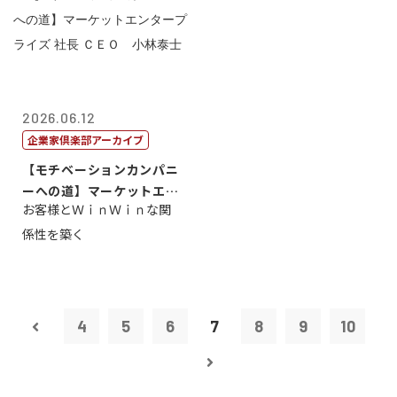
2026.06.12
企業家倶楽部アーカイブ
【モチベーションカンパニ
ーへの道】マーケットエン
お客様とＷｉｎＷｉｎな関
タープライズ...
係性を築く
4
5
6
7
8
9
10