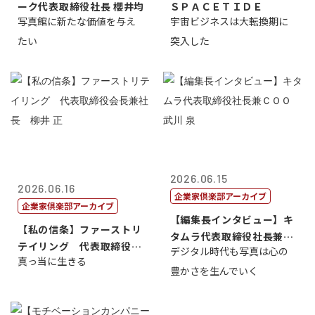
ーク代表取締役社長 櫻井均
ＳＰＡＣＥＴＩＤＥ
写真館に新たな価値を与え
宇宙ビジネスは大転換期に
たい
突入した
2026.06.15
2026.06.16
企業家倶楽部アーカイブ
企業家倶楽部アーカイブ
【編集長インタビュー】キ
【私の信条】ファーストリ
タムラ代表取締役社長兼Ｃ
テイリング 代表取締役会
デジタル時代も写真は心の
ＯＯ 武川 ...
真っ当に生きる
長兼社長 柳...
豊かさを生んでいく