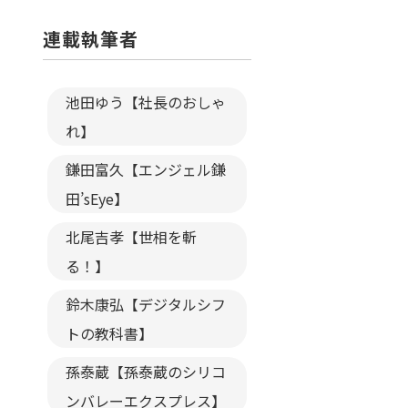
連載執筆者
池田ゆう【社長のおしゃ
れ】
鎌田富久【エンジェル鎌
田’sEye】
北尾吉孝【世相を斬
る！】
鈴木康弘【デジタルシフ
トの教科書】
孫泰蔵【孫泰蔵のシリコ
ンバレーエクスプレス】