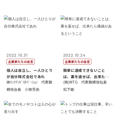
2022.10.31
2022.10.24
企業家たちの金言
企業家たちの金言
個人は自立し、一人ひとり
簡単に達成できないこと
が自分株式会社であれ
は、裏を返せば、出来たら
㈱ﾘﾝｸｱﾝﾄﾞﾓﾁﾍﾞｰｼｮﾝ 代表取
(株)MTG 代表取締役社長
価値があるとい...
締役会長 小笹芳央
松下剛