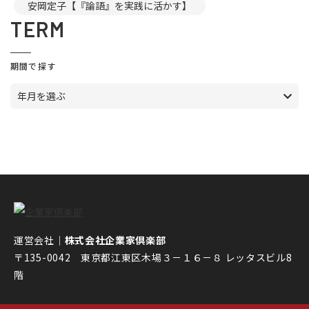
安岡定子【『論語』を実践に活かす】
TERM
期間で探す
年月を選ぶ
運営会社｜
株式会社企業家倶楽部
〒135-0042 東京都江東区木場３－１６－８ レッタスビル8
階