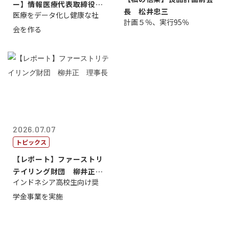
ー】情報医療代表取締役
長 松井忠三
医療をデータ化し健康な社
原 聖吾
計画５％、実行95％
会を作る
2026.07.07
トピックス
【レポート】ファーストリ
テイリング財団 柳井正
インドネシア高校生向け奨
理事長
学金事業を実施