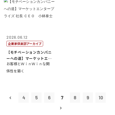
2026.06.12
企業家倶楽部アーカイブ
【モチベーションカンパニ
ーへの道】マーケットエン
お客様とＷｉｎＷｉｎな関
タープライズ...
係性を築く
4
5
6
7
8
9
10