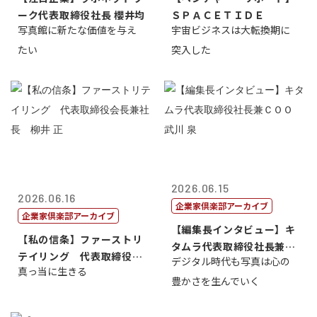
ーク代表取締役社長 櫻井均
ＳＰＡＣＥＴＩＤＥ
写真館に新たな価値を与え
宇宙ビジネスは大転換期に
たい
突入した
2026.06.15
2026.06.16
企業家倶楽部アーカイブ
企業家倶楽部アーカイブ
【編集長インタビュー】キ
【私の信条】ファーストリ
タムラ代表取締役社長兼Ｃ
テイリング 代表取締役会
デジタル時代も写真は心の
ＯＯ 武川 ...
真っ当に生きる
長兼社長 柳...
豊かさを生んでいく