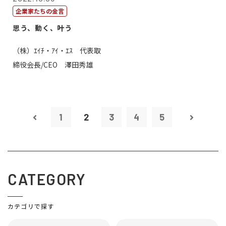
企業家たちの金言
思う、動く、叶う
（株）ｴｲﾁ・ｱｲ・ｴｽ 代表取
締役会長/CEO 澤田秀雄
1
2
3
4
5
CATEGORY
カテゴリで探す