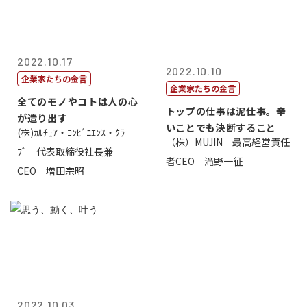
2022.10.17
2022.10.10
企業家たちの金言
企業家たちの金言
全てのモノやコトは人の心
トップの仕事は泥仕事。辛
が造り出す
いことでも決断すること
(株)ｶﾙﾁｭｱ・ｺﾝﾋﾞﾆｴﾝｽ・ｸﾗ
（株）MUJIN 最高経営責任
ﾌﾞ 代表取締役社長兼
者CEO 滝野一征
CEO 増田宗昭
2022.10.03