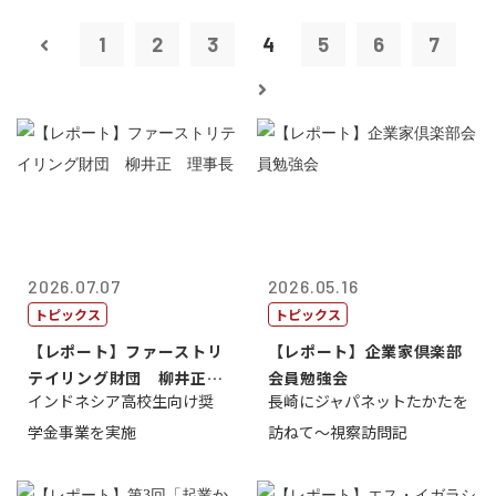
1
2
3
4
5
6
7
2026.07.07
2026.05.16
トピックス
トピックス
【レポート】ファーストリ
【レポート】企業家倶楽部
テイリング財団 柳井正
会員勉強会
インドネシア高校生向け奨
長崎にジャパネットたかたを
理事長
学金事業を実施
訪ねて～視察訪問記