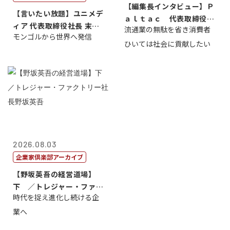
【編集長インタビュー】Ｐ
【言いたい放題】ユニメデ
ａｌｔａｃ 代表取締役会
ィア 代表取締役社長 末田
流通業の無駄を省き消費者
長三木田國夫
モンゴルから世界へ発信
真
ひいては社会に貢献したい
2026.08.03
企業家倶楽部アーカイブ
【野坂英吾の経営道場】
下 ／トレジャー・ファク
時代を捉え進化し続ける企
トリー社長野坂...
業へ