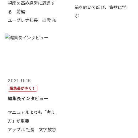
視座を高め経営に邁進す
前を向いて転び、貪欲に学
る 前編
ぶ
ユーグレナ社長 出雲 充
2021.11.16
編集長がゆく！
編集長インタビュー
マニュアルよりも「考え
方」が重要
アップル 社長 文字放想