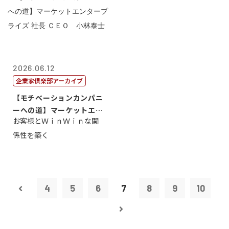
2026.06.12
企業家倶楽部アーカイブ
【モチベーションカンパニ
ーへの道】マーケットエン
お客様とＷｉｎＷｉｎな関
タープライズ...
係性を築く
4
5
6
7
8
9
10