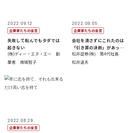
2022.09.12
2022.09.05
企業家たちの金言
企業家たちの金言
失敗して転んでもタダでは
会社を潰さずにこれたのは
起きない
「引き算の決断」があった
(株)ディー・エヌ・エー 創
松井証券(株) 第4代社長
から
業者 南場智子
松井道夫
2022.08.29
企業家たちの金言