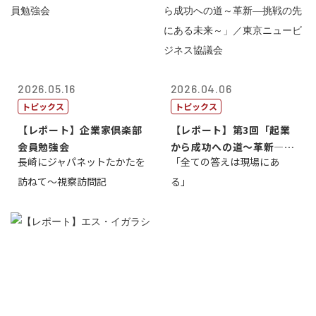
2026.05.16
2026.04.06
トピックス
トピックス
【レポート】企業家倶楽部
【レポート】第3回「起業
会員勉強会
から成功への道～革新―挑
長崎にジャパネットたかたを
「全ての答えは現場にあ
戦の先にある...
訪ねて～視察訪問記
る」