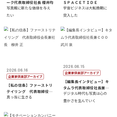
ーク代表取締役社長 櫻井均
ＳＰＡＣＥＴＩＤＥ
写真館に新たな価値を与え
宇宙ビジネスは大転換期に
たい
突入した
2026.06.15
2026.06.16
企業家倶楽部アーカイブ
企業家倶楽部アーカイブ
【編集長インタビュー】キ
【私の信条】ファーストリ
タムラ代表取締役社長兼Ｃ
テイリング 代表取締役会
デジタル時代も写真は心の
ＯＯ 武川 ...
真っ当に生きる
長兼社長 柳...
豊かさを生んでいく