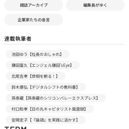
雑誌アーカイブ
編集長がゆく
企業家たちの金言
連載執筆者
池田ゆう【社長のおしゃれ】
鎌田富久【エンジェル鎌田’sEye】
北尾吉孝【世相を斬る！】
鈴木康弘【デジタルシフトの教科書】
孫泰蔵【孫泰蔵のシリコンバレーエクスプレス】
村口和孝【日の丸キャピタリスト風雲録】
安岡定子【『論語』を実践に活かす】