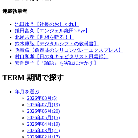
連載執筆者
池田ゆう【社長のおしゃれ】
鎌田富久【エンジェル鎌田’sEye】
北尾吉孝【世相を斬る！】
鈴木康弘【デジタルシフトの教科書】
孫泰蔵【孫泰蔵のシリコンバレーエクスプレス】
村口和孝【日の丸キャピタリスト風雲録】
安岡定子【『論語』を実践に活かす】
TERM
期間で探す
年月を選ぶ
2026年08月(5)
2026年07月(19)
2026年06月(20)
2026年05月(15)
2026年04月(19)
2026年03月(21)
2026年02月(17)