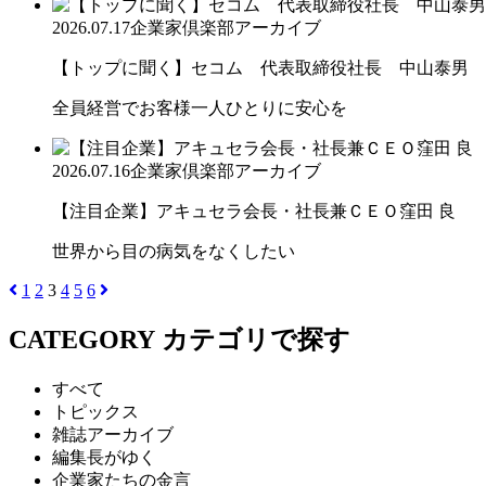
2026.07.17
企業家倶楽部アーカイブ
【トップに聞く】セコム 代表取締役社長 中山泰男
全員経営でお客様一人ひとりに安心を
2026.07.16
企業家倶楽部アーカイブ
【注目企業】アキュセラ会長・社長兼ＣＥＯ窪田 良
世界から目の病気をなくしたい
1
2
3
4
5
6
CATEGORY
カテゴリで探す
すべて
トピックス
雑誌アーカイブ
編集長がゆく
企業家たちの金言