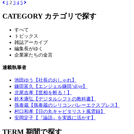
1
2
3
4
5
CATEGORY
カテゴリで探す
すべて
トピックス
雑誌アーカイブ
編集長がゆく
企業家たちの金言
連載執筆者
池田ゆう【社長のおしゃれ】
鎌田富久【エンジェル鎌田’sEye】
北尾吉孝【世相を斬る！】
鈴木康弘【デジタルシフトの教科書】
孫泰蔵【孫泰蔵のシリコンバレーエクスプレス】
村口和孝【日の丸キャピタリスト風雲録】
安岡定子【『論語』を実践に活かす】
TERM
期間で探す