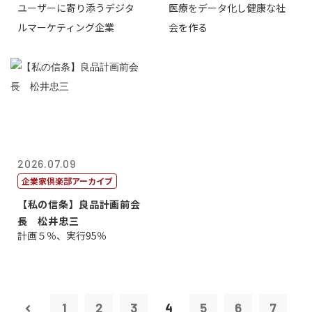
ユーザーに寄り添うデジタ
医療をデータ化し健康な社
表取締役CE...
原 聖吾
ルマーケティング企業
会を作る
2026.07.09
企業家倶楽部アーカイブ
【私の信条】良品計画前会
長 松井忠三
計画５％、実行95％
1
2
3
4
5
6
7