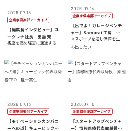
2026.07.14
2026.07.15
企業家倶楽部アーカイブ
企業家倶楽部アーカイブ
【出でよ！ガレージベンチ
【編集長インタビュー】ユ
ャー】Samurai 工房 代
ーグレナ社長 出雲 充
ｅスポーツを通し価値を生
表取締...
視座を高め経営に邁進する
み出したい
2026.07.13
2026.07.10
企業家倶楽部アーカイブ
企業家倶楽部アーカイブ
【モチベーションカンパニ
【スタートアップベンチャ
ーへの道】キュービック代
ー】情報医療代表取締役