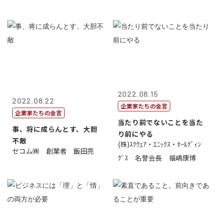
2022.08.15
2022.08.22
企業家たちの金言
企業家たちの金言
当たり前でないことを当た
事、将に成らんとす、大胆
り前にやる
不敵
(株)ｽｸｳｪｱ・ｴﾆｯｸｽ・ﾎｰﾙﾃﾞｨﾝ
セコム㈱ 創業者 飯田亮
ｸﾞｽ 名誉会長 福嶋康博