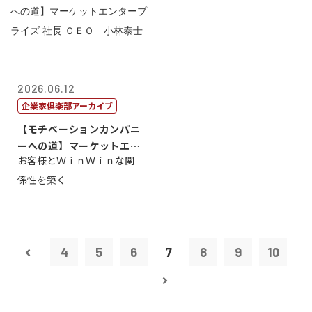
2026.06.12
企業家倶楽部アーカイブ
【モチベーションカンパニ
ーへの道】マーケットエン
お客様とＷｉｎＷｉｎな関
タープライズ...
係性を築く
4
5
6
7
8
9
10