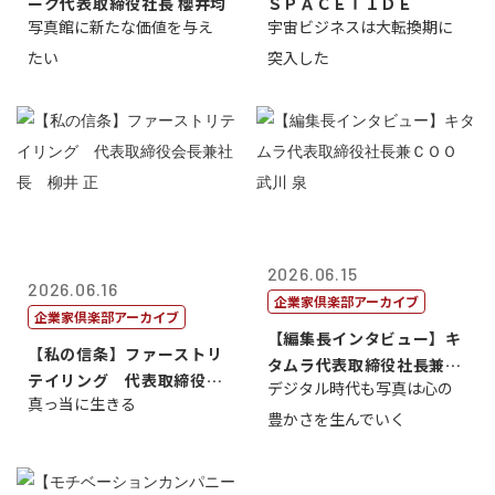
ーク代表取締役社長 櫻井均
ＳＰＡＣＥＴＩＤＥ
写真館に新たな価値を与え
宇宙ビジネスは大転換期に
たい
突入した
2026.06.15
2026.06.16
企業家倶楽部アーカイブ
企業家倶楽部アーカイブ
【編集長インタビュー】キ
【私の信条】ファーストリ
タムラ代表取締役社長兼Ｃ
テイリング 代表取締役会
デジタル時代も写真は心の
ＯＯ 武川 ...
真っ当に生きる
長兼社長 柳...
豊かさを生んでいく