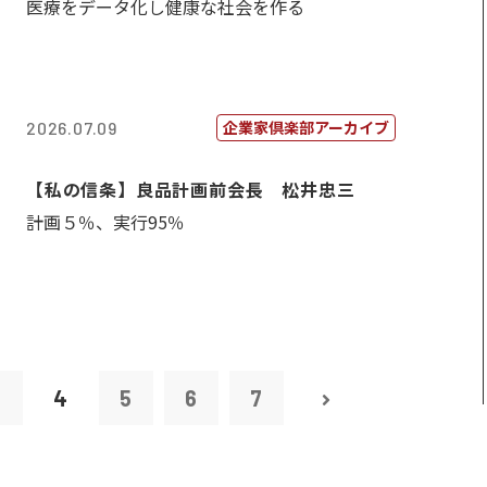
医療をデータ化し健康な社会を作る
企業家倶楽部アーカイブ
2026.07.09
【私の信条】良品計画前会長 松井忠三
計画５％、実行95％
3
4
5
6
7