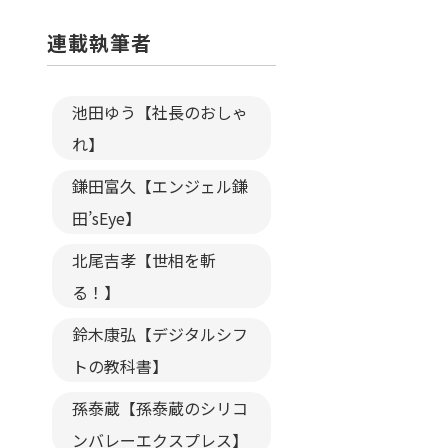
連載執筆者
池田ゆう【社長のおしゃ
れ】
鎌田富久【エンジェル鎌
田’sEye】
北尾吉孝【世相を斬
る！】
鈴木康弘【デジタルシフ
トの教科書】
孫泰蔵【孫泰蔵のシリコ
ンバレーエクスプレス】