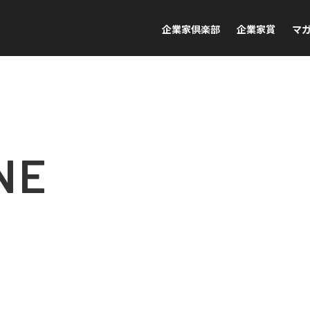
企業家倶楽部
企業家賞
マ
NE