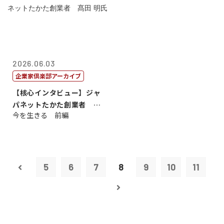
2026.06.03
企業家倶楽部アーカイブ
【核心インタビュー】ジャ
パネットたかた創業者 髙
今を生きる 前編
田 明氏
5
6
7
8
9
10
11