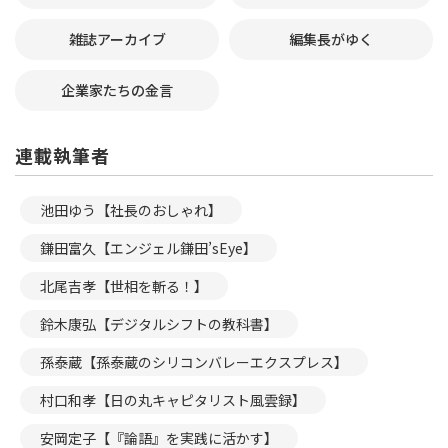
雑誌アーカイブ
編集長がゆく
企業家たちの金言
連載執筆者
池田ゆう【社長のおしゃれ】
鎌田富久【エンジェル鎌田’sEye】
北尾吉孝【世相を斬る！】
鈴木康弘【デジタルシフトの教科書】
孫泰蔵【孫泰蔵のシリコンバレーエクスプレス】
村口和孝【日の丸キャピタリスト風雲録】
安岡定子【『論語』を実践に活かす】