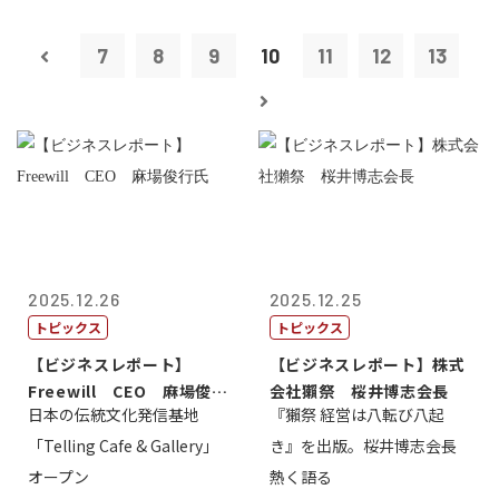
7
8
9
10
11
12
13
2025.12.26
2025.12.25
トピックス
トピックス
【ビジネスレポート】
【ビジネスレポート】株式
Freewill CEO 麻場俊行
会社獺祭 桜井博志会長
日本の伝統文化発信基地
『獺祭 経営は八転び八起
氏
「Telling Cafe & Gallery」
き』を出版。桜井博志会長
オープン
熱く語る