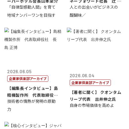
ーパーホテル会長山本梁介
ネーフォワード社長 辻 庸
「自律型感動人間」を育て
人との出会いがビジネスの
介
地域ナンバーワンを目指す
醍醐味／
2026.06.05
2026.06.04
企業家倶楽部アーカイブ
企業家倶楽部アーカイブ
【編集長インタビュー】島
【著者に聞く】 クオンタム
精機製作所 代表取締役
リープ代表 出井伸之氏
技術者の情熱が発明の原動
社 長 島 正...
自身の市場価値を高めよ
力