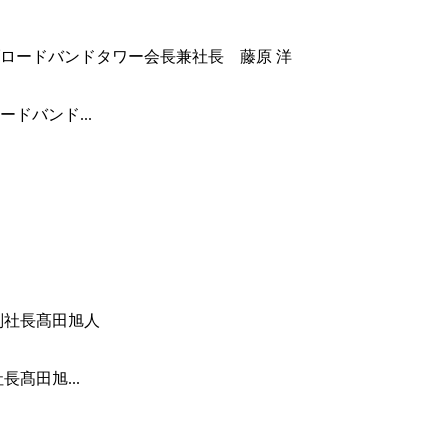
ドバンド...
髙田旭...