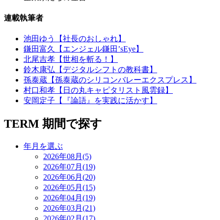
連載執筆者
池田ゆう【社長のおしゃれ】
鎌田富久【エンジェル鎌田’sEye】
北尾吉孝【世相を斬る！】
鈴木康弘【デジタルシフトの教科書】
孫泰蔵【孫泰蔵のシリコンバレーエクスプレス】
村口和孝【日の丸キャピタリスト風雲録】
安岡定子【『論語』を実践に活かす】
TERM
期間で探す
年月を選ぶ
2026年08月(5)
2026年07月(19)
2026年06月(20)
2026年05月(15)
2026年04月(19)
2026年03月(21)
2026年02月(17)