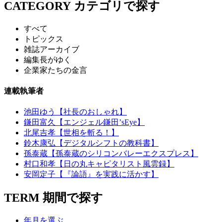
CATEGORY
カテゴリで探す
すべて
トピックス
雑誌アーカイブ
編集長がゆく
企業家たちの金言
連載執筆者
池田ゆう【社長のおしゃれ】
鎌田富久【エンジェル鎌田’sEye】
北尾吉孝【世相を斬る！】
鈴木康弘【デジタルシフトの教科書】
孫泰蔵【孫泰蔵のシリコンバレーエクスプレス】
村口和孝【日の丸キャピタリスト風雲録】
安岡定子【『論語』を実践に活かす】
TERM
期間で探す
年月を選ぶ