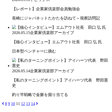
【レポート】企業家倶楽部会員勉強会
長崎にジャパネットたかたを訪ねて～視察訪問記
2026.05.15
企業家倶楽部アーカイブ
【核心インタビュー】エムアウト社長 田口 弘 氏
日本型ベンチャーに挑む
2026.05.14
企業家倶楽部アーカイブ
【私のターニングポイント】アイハーツ代表 野田憲
史
釣り竿戦略で金脈を掘り当てる
8
9
10
11
12
13
14