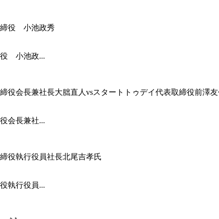
 小池政...
会長兼社...
執行役員...