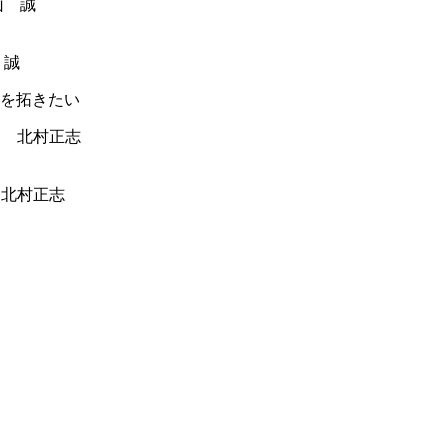
 誠
を拓きたい
 北村正志