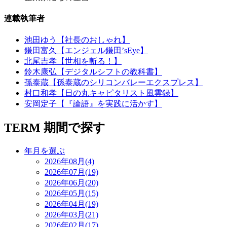
連載執筆者
池田ゆう【社長のおしゃれ】
鎌田富久【エンジェル鎌田’sEye】
北尾吉孝【世相を斬る！】
鈴木康弘【デジタルシフトの教科書】
孫泰蔵【孫泰蔵のシリコンバレーエクスプレス】
村口和孝【日の丸キャピタリスト風雲録】
安岡定子【『論語』を実践に活かす】
TERM
期間で探す
年月を選ぶ
2026年08月(4)
2026年07月(19)
2026年06月(20)
2026年05月(15)
2026年04月(19)
2026年03月(21)
2026年02月(17)