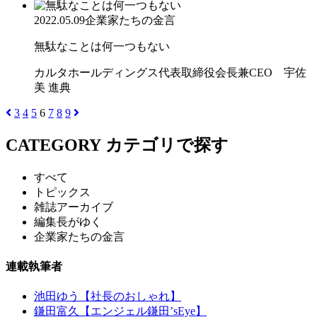
2022.05.09
企業家たちの金言
無駄なことは何一つもない
カルタホールディングス代表取締役会長兼CEO 宇佐
美 進典
3
4
5
6
7
8
9
CATEGORY
カテゴリで探す
すべて
トピックス
雑誌アーカイブ
編集長がゆく
企業家たちの金言
連載執筆者
池田ゆう【社長のおしゃれ】
鎌田富久【エンジェル鎌田’sEye】