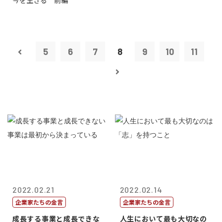
今を生きる 前編
田 明氏
5
6
7
8
9
10
11
2022.02.21
2022.02.14
企業家たちの金言
企業家たちの金言
成長する事業と成長できな
人生において最も大切なの