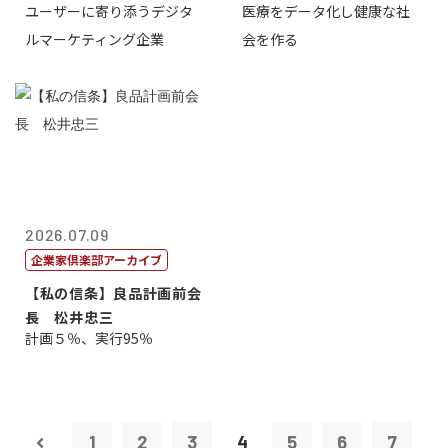
ユーザーに寄り添うデジタ
医療をデータ化し健康な社
表取締役CE...
原 聖吾
ルマーケティング企業
会を作る
2026.07.09
企業家倶楽部アーカイブ
【私の信条】良品計画前会
長 松井忠三
計画５％、実行95％
1
2
3
4
5
6
7