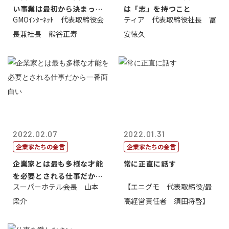
い事業は最初から決まって
は「志」を持つこと
GMOｲﾝﾀｰﾈｯﾄ 代表取締役会
ティア 代表取締役社長 冨
いる
長兼社長 熊谷正寿
安徳久
2022.02.07
2022.01.31
企業家たちの金言
企業家たちの金言
企業家とは最も多様な才能
常に正直に話す
を必要とされる仕事だから
スーパーホテル会長 山本
【エニグモ 代表取締役/最
一番面白い
梁介
高経営責任者 須田将啓】