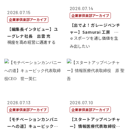
2026.07.14
2026.07.15
企業家倶楽部アーカイブ
企業家倶楽部アーカイブ
【出でよ！ガレージベンチ
【編集長インタビュー】ユ
ャー】Samurai 工房 代
ーグレナ社長 出雲 充
ｅスポーツを通し価値を生
表取締...
視座を高め経営に邁進する
み出したい
2026.07.13
2026.07.10
企業家倶楽部アーカイブ
企業家倶楽部アーカイブ
【モチベーションカンパニ
【スタートアップベンチャ
ーへの道】キュービック代
ー】情報医療代表取締役