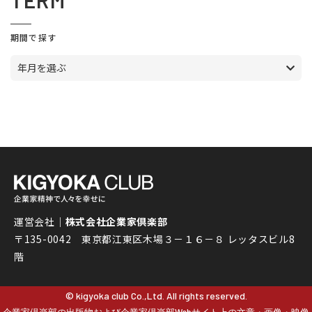
TERM
期間で探す
年月を選ぶ
運営会社｜
株式会社企業家倶楽部
〒135-0042 東京都江東区木場３－１６－８ レッタスビル8
階
© kigyoka club Co.,Ltd. All rights reserved.