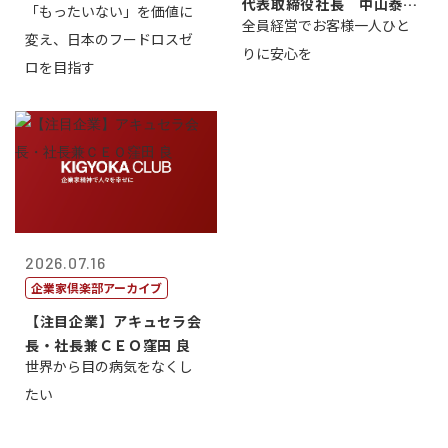
代表取締役社長 中山泰
「もったいない」を価値に
全員経営でお客様一人ひと
男
変え、日本のフードロスゼ
りに安心を
ロを目指す
2026.07.16
企業家倶楽部アーカイブ
【注目企業】アキュセラ会
長・社長兼ＣＥＯ窪田 良
世界から目の病気をなくし
たい