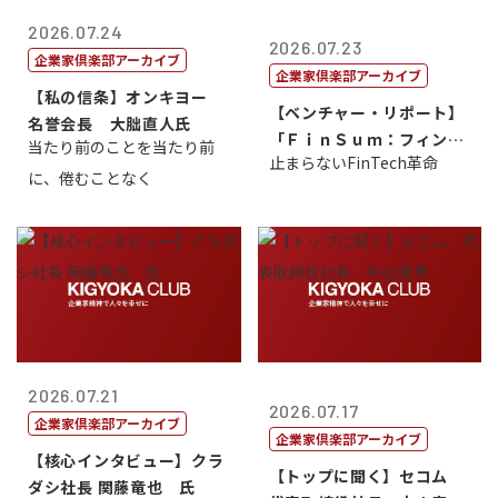
2026.07.24
2026.07.23
企業家倶楽部アーカイブ
企業家倶楽部アーカイブ
【私の信条】オンキヨー
【ベンチャー・リポート】
名誉会長 大朏直人氏
「ＦｉｎＳｕｍ：フィンテ
当たり前のことを当たり前
止まらないFinTech革命
ック・サミッ...
に、倦むことなく
2026.07.21
2026.07.17
企業家倶楽部アーカイブ
企業家倶楽部アーカイブ
【核心インタビュー】クラ
【トップに聞く】セコム
ダシ社長 関藤竜也 氏