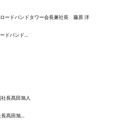
ドバンド...
髙田旭...