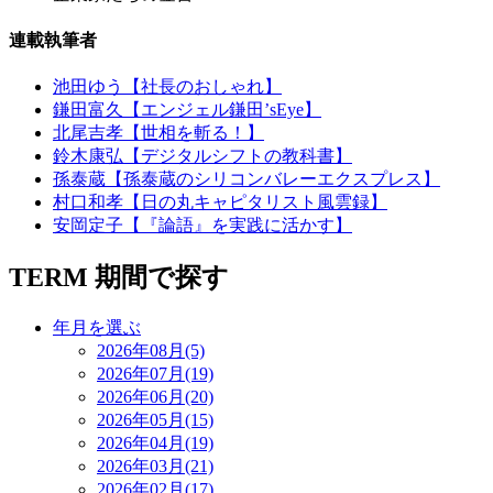
連載執筆者
池田ゆう【社長のおしゃれ】
鎌田富久【エンジェル鎌田’sEye】
北尾吉孝【世相を斬る！】
鈴木康弘【デジタルシフトの教科書】
孫泰蔵【孫泰蔵のシリコンバレーエクスプレス】
村口和孝【日の丸キャピタリスト風雲録】
安岡定子【『論語』を実践に活かす】
TERM
期間で探す
年月を選ぶ
2026年08月(5)
2026年07月(19)
2026年06月(20)
2026年05月(15)
2026年04月(19)
2026年03月(21)
2026年02月(17)