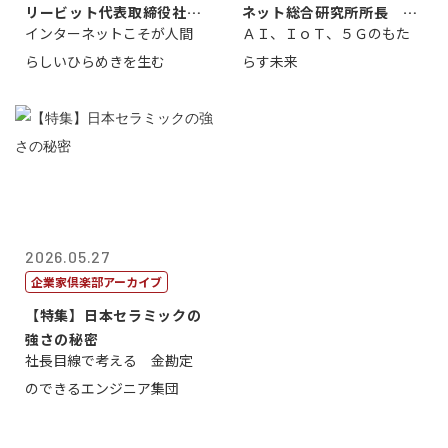
リービット代表取締役社長
ネット総合研究所所長 ブ
インターネットこそが人間
ＡＩ、ＩｏＴ、５Ｇのもた
ＣＥＯ 石田...
ロードバンド...
らしいひらめきを生む
らす未来
2026.05.27
企業家倶楽部アーカイブ
【特集】日本セラミックの
強さの秘密
社長目線で考える 金勘定
のできるエンジニア集団