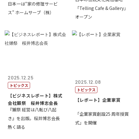
氏
日本一は“家の修理サービ
ネス大賞20...
「Telling Cafe & Gallery」
ス” ホームサーブ（株）
オープン
2025.12.25
2025.12.08
トピックス
トピックス
【ビジネスレポート】株式
【レポート】企業家賞
会社獺祭 桜井博志会長
『獺祭 経営は八転び八起
「企業家賞創設25 周年授賞
き』を出版。桜井博志会長
式」を開催
熱く語る