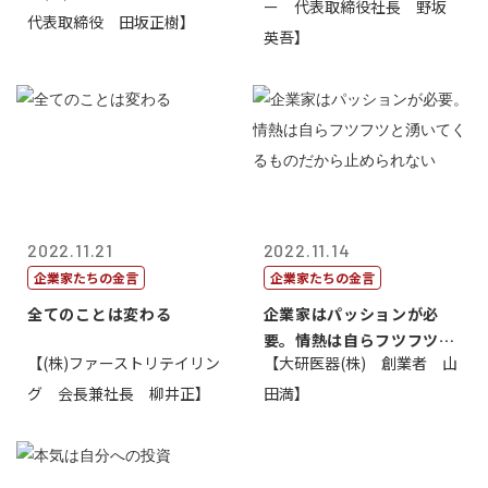
ー 代表取締役社長 野坂
代表取締役 田坂正樹】
英吾】
2022.11.21
2022.11.14
企業家たちの金言
企業家たちの金言
全てのことは変わる
企業家はパッションが必
要。情熱は自らフツフツと
【(株)ファーストリテイリン
【大研医器(株) 創業者 山
湧いてくるもの...
グ 会長兼社長 柳井正】
田満】