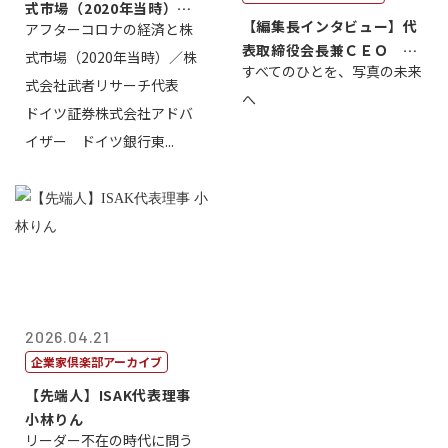
式市場（2020年当時）／
【編集長インタビュー】代
アフターコロナの経済と株
株式会社武...
表取締役会長兼ＣＥＯ 北
式市場（2020年当時）／株
すべてのひとを、写真の未来
村正志
式会社武者リサーチ代表
へ
ドイツ証券株式会社アドバ
イザー ドイツ銀行東...
2026.04.21
企業家倶楽部アーカイブ
【先端人】ISAK代表理事
小林りん
リーダー不在の時代に問う