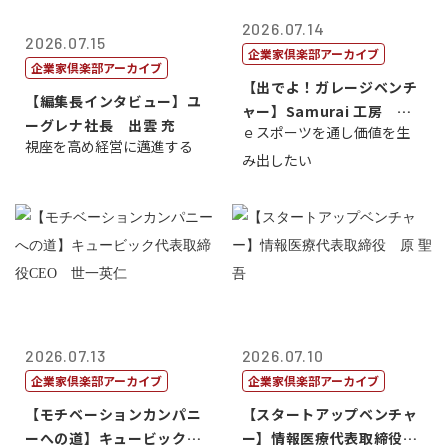
2026.07.14
2026.07.15
企業家倶楽部アーカイブ
企業家倶楽部アーカイブ
【出でよ！ガレージベンチ
【編集長インタビュー】ユ
ャー】Samurai 工房 代
ーグレナ社長 出雲 充
ｅスポーツを通し価値を生
表取締...
視座を高め経営に邁進する
み出したい
2026.07.13
2026.07.10
企業家倶楽部アーカイブ
企業家倶楽部アーカイブ
【モチベーションカンパニ
【スタートアップベンチャ
ーへの道】キュービック代
ー】情報医療代表取締役