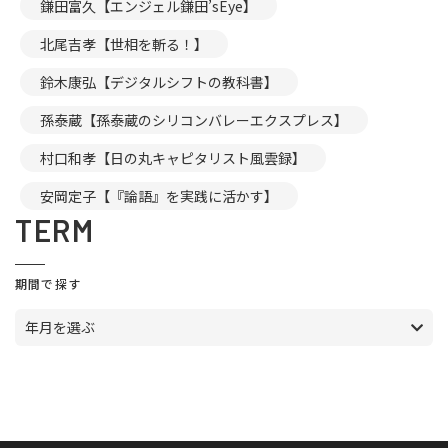
鎌田富久【エンジェル鎌田’sEye】
北尾吉孝【世相を斬る！】
鈴木康弘【デジタルシフトの教科書】
孫泰蔵【孫泰蔵のシリコンバレーエクスプレス】
村口和孝【日の丸キャピタリスト風雲録】
安岡定子【『論語』を実践に活かす】
TERM
期間で探す
年月を選ぶ