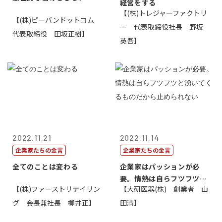
経営をする
【(株)トレジャーファクトリ
【(株)ピーバンドットコム
ー 代表取締役社長 野坂
代表取締役 田坂正樹】
英吾】
2022.11.21
2022.11.14
企業家たちの金言
企業家たちの金言
全てのことは変わる
企業家はパッションが必
要。情熱は自らフツフツと
【(株)ファーストリテイリン
【大研医器(株) 創業者 山
湧いてくるもの...
グ 会長兼社長 柳井正】
田満】