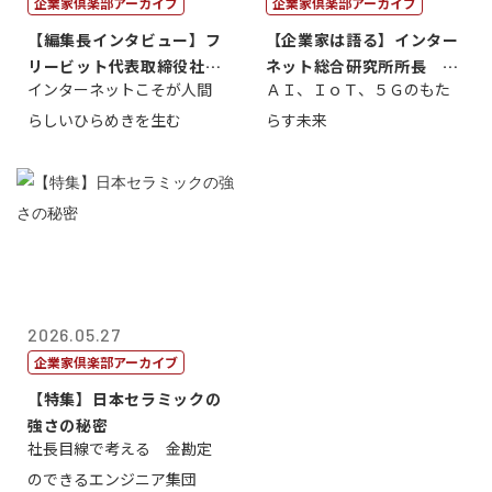
企業家倶楽部アーカイブ
企業家倶楽部アーカイブ
【編集長インタビュー】フ
【企業家は語る】インター
リービット代表取締役社長
ネット総合研究所所長 ブ
インターネットこそが人間
ＡＩ、ＩｏＴ、５Ｇのもた
ＣＥＯ 石田...
ロードバンド...
らしいひらめきを生む
らす未来
2026.05.27
企業家倶楽部アーカイブ
【特集】日本セラミックの
強さの秘密
社長目線で考える 金勘定
のできるエンジニア集団