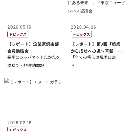
2026.05.16
2026.04.06
トピックス
トピックス
【レポート】企業家倶楽部
【レポート】第3回「起業
会員勉強会
から成功への道～革新―挑
長崎にジャパネットたかたを
「全ての答えは現場にあ
戦の先にある...
訪ねて～視察訪問記
る」
2026.02.16
トピックス