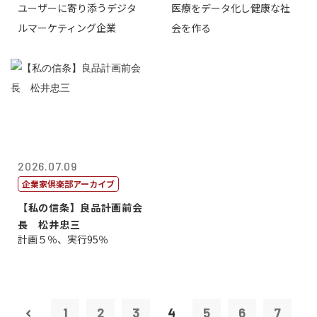
ユーザーに寄り添うデジタ
医療をデータ化し健康な社
表取締役CE...
原 聖吾
ルマーケティング企業
会を作る
2026.07.09
企業家倶楽部アーカイブ
【私の信条】良品計画前会
長 松井忠三
計画５％、実行95％
1
2
3
4
5
6
7