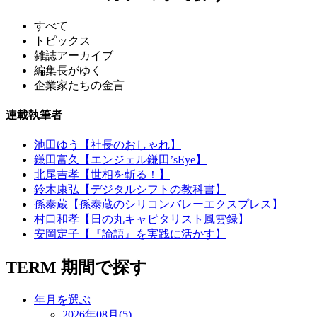
すべて
トピックス
雑誌アーカイブ
編集長がゆく
企業家たちの金言
連載執筆者
池田ゆう【社長のおしゃれ】
鎌田富久【エンジェル鎌田’sEye】
北尾吉孝【世相を斬る！】
鈴木康弘【デジタルシフトの教科書】
孫泰蔵【孫泰蔵のシリコンバレーエクスプレス】
村口和孝【日の丸キャピタリスト風雲録】
安岡定子【『論語』を実践に活かす】
TERM
期間で探す
年月を選ぶ
2026年08月(5)