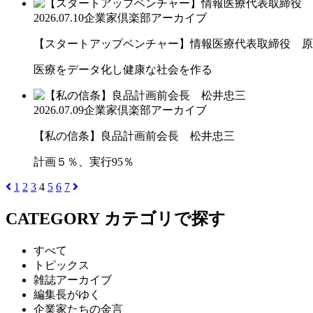
2026.07.10
企業家倶楽部アーカイブ
【スタートアップベンチャー】情報医療代表取締役 原
医療をデータ化し健康な社会を作る
2026.07.09
企業家倶楽部アーカイブ
【私の信条】良品計画前会長 松井忠三
計画５％、実行95％
1
2
3
4
5
6
7
CATEGORY
カテゴリで探す
すべて
トピックス
雑誌アーカイブ
編集長がゆく
企業家たちの金言