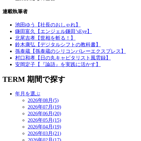
連載執筆者
池田ゆう【社長のおしゃれ】
鎌田富久【エンジェル鎌田’sEye】
北尾吉孝【世相を斬る！】
鈴木康弘【デジタルシフトの教科書】
孫泰蔵【孫泰蔵のシリコンバレーエクスプレス】
村口和孝【日の丸キャピタリスト風雲録】
安岡定子【『論語』を実践に活かす】
TERM
期間で探す
年月を選ぶ
2026年08月(5)
2026年07月(19)
2026年06月(20)
2026年05月(15)
2026年04月(19)
2026年03月(21)
2026年02月(17)