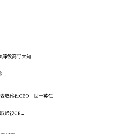
..
役CE...