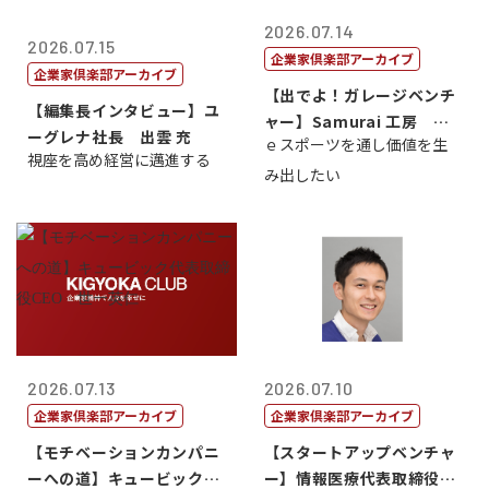
2026.07.14
2026.07.15
企業家倶楽部アーカイブ
企業家倶楽部アーカイブ
【出でよ！ガレージベンチ
【編集長インタビュー】ユ
ャー】Samurai 工房 代
ーグレナ社長 出雲 充
ｅスポーツを通し価値を生
表取締...
視座を高め経営に邁進する
み出したい
2026.07.13
2026.07.10
企業家倶楽部アーカイブ
企業家倶楽部アーカイブ
【モチベーションカンパニ
【スタートアップベンチャ
ーへの道】キュービック代
ー】情報医療代表取締役