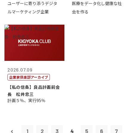
ユーザーに寄り添うデジタ
医療をデータ化し健康な社
表取締役CE...
原 聖吾
ルマーケティング企業
会を作る
2026.07.09
企業家倶楽部アーカイブ
【私の信条】良品計画前会
長 松井忠三
計画５％、実行95％
1
2
3
4
5
6
7