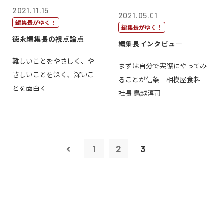
2021.11.15
2021.05.01
編集長がゆく！
編集長がゆく！
徳永編集長の視点論点
編集長インタビュー
難しいことをやさしく、や
まずは自分で実際にやってみ
さしいことを深く、深いこ
ることが信条 相模屋食料
とを面白く
社長 鳥越淳司
1
2
3