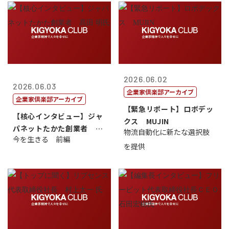
2026.06.02
2026.06.03
企業家倶楽部アーカイブ
企業家倶楽部アーカイブ
【緊急リポート】ロボデッ
【核心インタビュー】ジャ
クス MUJIN
パネットたかた創業者 髙
物流自動化に新たな選択肢
今を生きる 前編
田 明氏
を提供