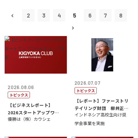
2
3
4
5
6
7
8
2026.07.07
2026.08.06
トピックス
トピックス
【レポート】ファーストリ
【ビジネスレポート】
テイリング財団 柳井正
2026スタートアップワー
インドネシア高校生向け奨
理事長
優勝は（株）カウシェ
ルドカップ東京
学金事業を実施