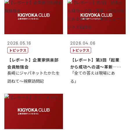
2026.05.16
2026.04.06
トピックス
トピックス
【レポート】企業家倶楽部
【レポート】第3回「起業
会員勉強会
から成功への道～革新―挑
長崎にジャパネットたかたを
「全ての答えは現場にあ
戦の先にある...
訪ねて～視察訪問記
る」