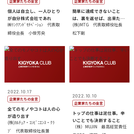
企業家たちの金言
企業家たちの金言
個人は自立し、一人ひとり
簡単に達成できないこと
が自分株式会社であれ
は、裏を返せば、出来たら
㈱ﾘﾝｸｱﾝﾄﾞﾓﾁﾍﾞｰｼｮﾝ 代表取
(株)MTG 代表取締役社長
価値があるとい...
締役会長 小笹芳央
松下剛
2022.10.17
2022.10.10
企業家たちの金言
企業家たちの金言
全てのモノやコトは人の心
トップの仕事は泥仕事。辛
が造り出す
いことでも決断すること
(株)ｶﾙﾁｭｱ・ｺﾝﾋﾞﾆｴﾝｽ・ｸﾗ
（株）MUJIN 最高経営責任
ﾌﾞ 代表取締役社長兼