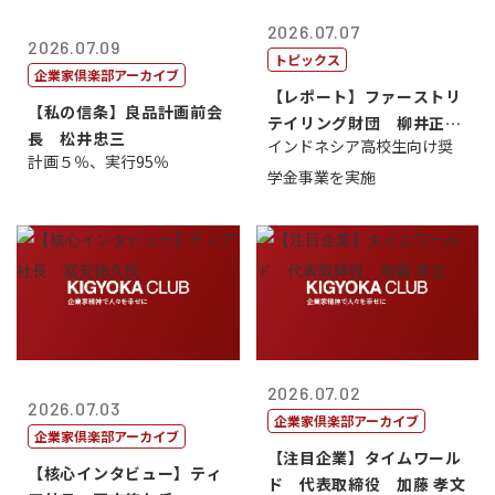
2026.07.07
2026.07.09
トピックス
企業家倶楽部アーカイブ
【レポート】ファーストリ
【私の信条】良品計画前会
テイリング財団 柳井正
長 松井忠三
インドネシア高校生向け奨
理事長
計画５％、実行95％
学金事業を実施
2026.07.02
2026.07.03
企業家倶楽部アーカイブ
企業家倶楽部アーカイブ
【注目企業】タイムワール
【核心インタビュー】ティ
ド 代表取締役 加藤 孝文