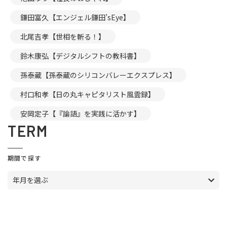
鎌田富久【エンジェル鎌田’sEye】
北尾吉孝【世相を斬る！】
鈴木康弘【デジタルシフトの教科書】
孫泰蔵【孫泰蔵のシリコンバレーエクスプレス】
村口和孝【日の丸キャピタリスト風雲録】
安岡定子【『論語』を実践に活かす】
TERM
期間で探す
年月を選ぶ