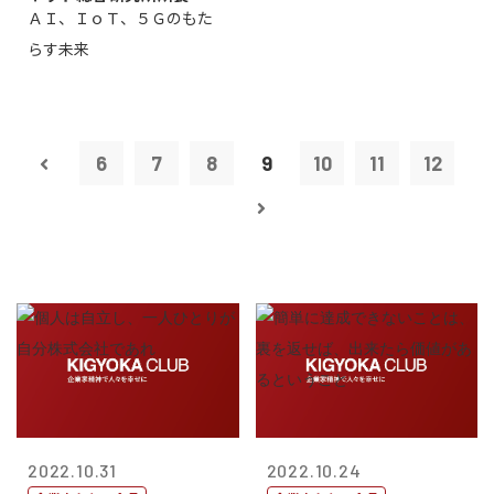
ＡＩ、ＩｏＴ、５Ｇのもた
ロードバンド...
らす未来
6
7
8
9
10
11
12
2022.10.31
2022.10.24