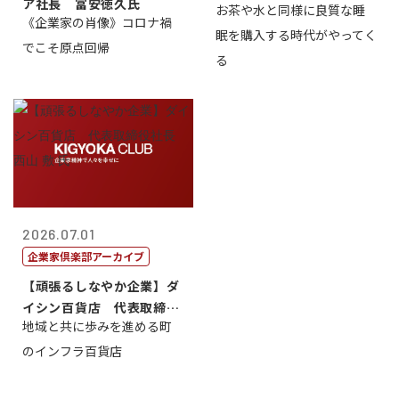
ア社長 冨安徳久氏
お茶や水と同様に良質な睡
《企業家の肖像》コロナ禍
眠を購入する時代がやってく
でこそ原点回帰
る
2026.07.01
企業家倶楽部アーカイブ
【頑張るしなやか企業】ダ
イシン百貨店 代表取締役
地域と共に歩みを進める町
社長 西山 ...
のインフラ百貨店