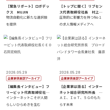
【緊急リポート】ロボデッ
【トップに聞く】リブセン
クス MUJIN
ス代表取締役社長 村上太
物流自動化に新たな選択肢
圧倒的に影響力を持つNo１
一 氏
を提供
の求人情報メディアへ
2026.05.29
2026.05.28
企業家倶楽部アーカイブ
企業家倶楽部アーカイブ
【編集長インタビュー】フ
【企業家は語る】インター
リービット代表取締役社長
ネット総合研究所所長 ブ
インターネットこそが人間
ＡＩ、ＩｏＴ、５Ｇのもた
ＣＥＯ 石田...
ロードバンド...
らしいひらめきを生む
らす未来