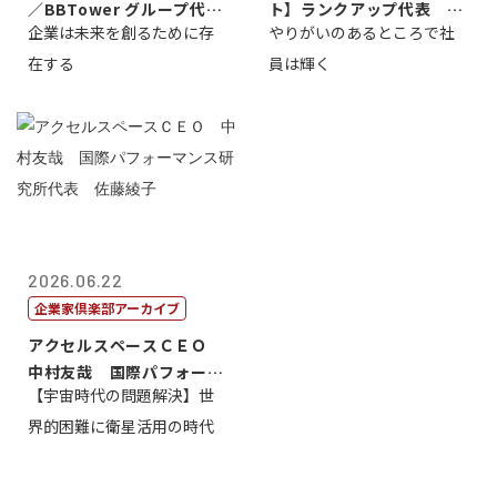
／BBTower グループ代表
ト】ランクアップ代表 岩
企業は未来を創るために存
やりがいのあるところで社
藤...
崎裕美子
在する
員は輝く
2026.06.22
企業家倶楽部アーカイブ
アクセルスペースＣＥＯ
中村友哉 国際パフォーマ
【宇宙時代の問題解決】世
ンス研究所代...
界的困難に衛星活用の時代