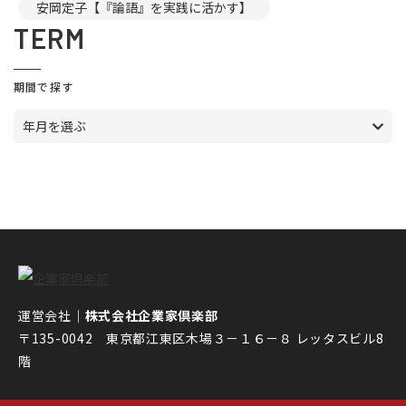
安岡定子【『論語』を実践に活かす】
TERM
期間で探す
年月を選ぶ
運営会社｜
株式会社企業家倶楽部
〒135-0042 東京都江東区木場３－１６－８ レッタスビル8
階