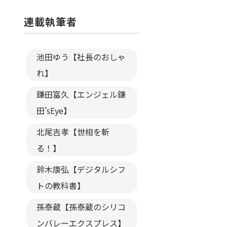
連載執筆者
池田ゆう【社長のおしゃ
れ】
鎌田富久【エンジェル鎌
田’sEye】
北尾吉孝【世相を斬
る！】
鈴木康弘【デジタルシフ
トの教科書】
孫泰蔵【孫泰蔵のシリコ
ンバレーエクスプレス】