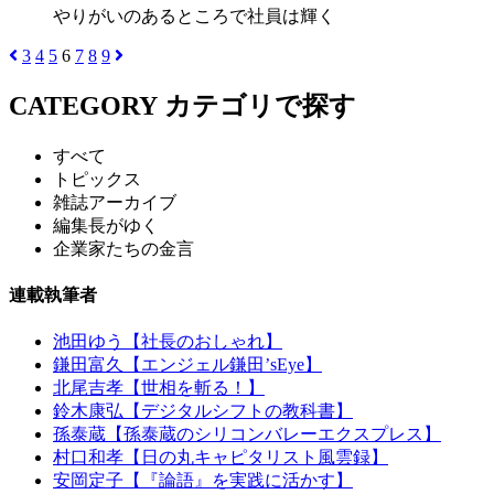
やりがいのあるところで社員は輝く
3
4
5
6
7
8
9
CATEGORY
カテゴリで探す
すべて
トピックス
雑誌アーカイブ
編集長がゆく
企業家たちの金言
連載執筆者
池田ゆう【社長のおしゃれ】
鎌田富久【エンジェル鎌田’sEye】
北尾吉孝【世相を斬る！】
鈴木康弘【デジタルシフトの教科書】
孫泰蔵【孫泰蔵のシリコンバレーエクスプレス】
村口和孝【日の丸キャピタリスト風雲録】
安岡定子【『論語』を実践に活かす】