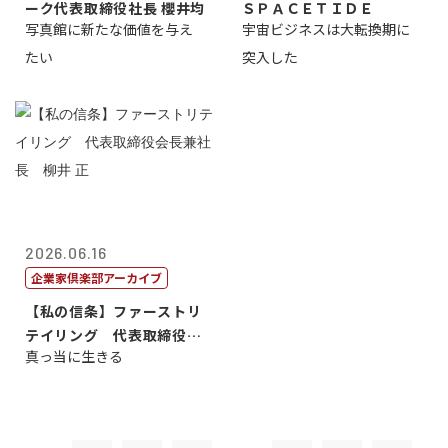
ーク代表取締役社長 櫻井均
ＳＰＡＣＥＴＩＤＥ
写真館に新たな価値を与え
宇宙ビジネスは大転換期に
たい
突入した
2026.06.16
企業家倶楽部アーカイブ
【私の信条】ファーストリ
テイリング 代表取締役会
真っ当に生きる
長兼社長 柳...