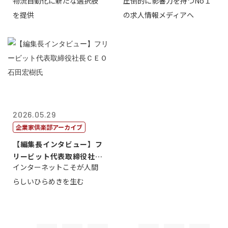
物流自動化に新たな選択肢
圧倒的に影響力を持つNo１
一 氏
を提供
の求人情報メディアへ
2026.05.29
企業家倶楽部アーカイブ
【編集長インタビュー】フ
リービット代表取締役社長
インターネットこそが人間
ＣＥＯ 石田...
らしいひらめきを生む