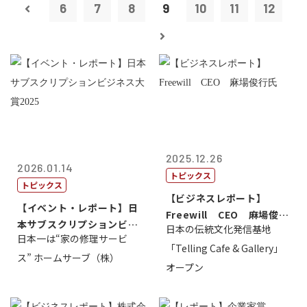
6
7
8
9
10
11
12
2025.12.26
2026.01.14
トピックス
トピックス
【ビジネスレポート】
【イベント・レポート】日
Freewill CEO 麻場俊行
本サブスクリプションビジ
日本の伝統文化発信基地
氏
日本一は“家の修理サービ
ネス大賞20...
「Telling Cafe & Gallery」
ス” ホームサーブ（株）
オープン