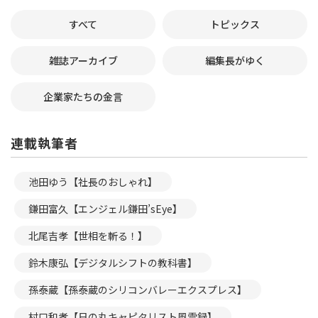
すべて
トピックス
雑誌アーカイブ
編集長がゆく
企業家たちの金言
連載執筆者
池田ゆう【社長のおしゃれ】
鎌田富久【エンジェル鎌田’sEye】
北尾吉孝【世相を斬る！】
鈴木康弘【デジタルシフトの教科書】
孫泰蔵【孫泰蔵のシリコンバレーエクスプレス】
村口和孝【日の丸キャピタリスト風雲録】