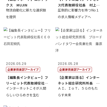
クス MUJIN
ス代表取締役社長 村上太
物流自動化に新たな選択肢
圧倒的に影響力を持つNo１
一 氏
を提供
の求人情報メディアへ
2026.05.29
2026.05.28
企業家倶楽部アーカイブ
企業家倶楽部アーカイブ
【編集長インタビュー】フ
【企業家は語る】インター
リービット代表取締役社長
ネット総合研究所所長 ブ
インターネットこそが人間
ＡＩ、ＩｏＴ、５Ｇのもた
ＣＥＯ 石田...
ロードバンド...
らしいひらめきを生む
らす未来