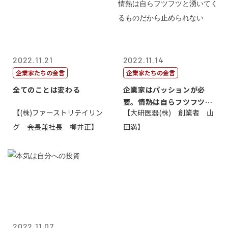
2022.11.21
2022.11.14
企業家たちの金言
企業家たちの金言
全てのことは変わる
企業家はパッションが必
要。情熱は自らフツフツと
【(株)ファーストリテイリン
【大研医器(株) 創業者 山
湧いてくるもの...
グ 会長兼社長 柳井正】
田満】
2022.11.07