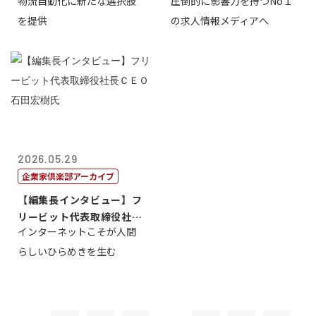
物流自動化に新たな選択肢
圧倒的に影響力を持つNo１
一 氏
を提供
の求人情報メディアへ
2026.05.29
企業家倶楽部アーカイブ
【編集長インタビュー】フ
リービット代表取締役社長
インターネットこそが人間
ＣＥＯ 石田...
らしいひらめきを生む