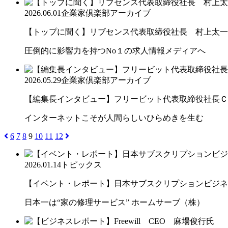
2026.06.01
企業家倶楽部アーカイブ
【トップに聞く】リブセンス代表取締役社長 村上太一
圧倒的に影響力を持つNo１の求人情報メディアへ
2026.05.29
企業家倶楽部アーカイブ
【編集長インタビュー】フリービット代表取締役社長ＣＥＯ
インターネットこそが人間らしいひらめきを生む
6
7
8
9
10
11
12
2026.01.14
トピックス
【イベント・レポート】日本サブスクリプションビジネス大
日本一は“家の修理サービス” ホームサーブ（株）