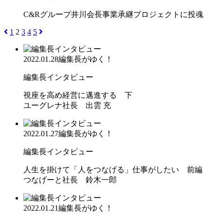
C&Rグループ井川会長事業承継プロジェクトに投魂
1
2
3
4
5
2022.01.28
編集長がゆく！
編集長インタビュー
視座を高め経営に邁進する 下
ユーグレナ社長 出雲 充
2022.01.27
編集長がゆく！
編集長インタビュー
人生を掛けて「人をつなげる」仕事がしたい 前編
つなげーと社長 鈴木一郎
2022.01.21
編集長がゆく！