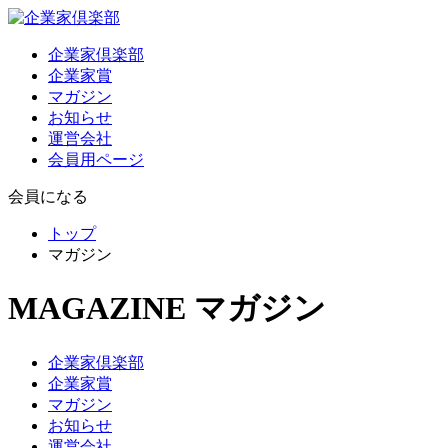
企業家倶楽部
企業家賞
マガジン
お知らせ
運営会社
会員用ページ
会員になる
トップ
マガジン
MAGAZINE
マガジン
企業家倶楽部
企業家賞
マガジン
お知らせ
運営会社