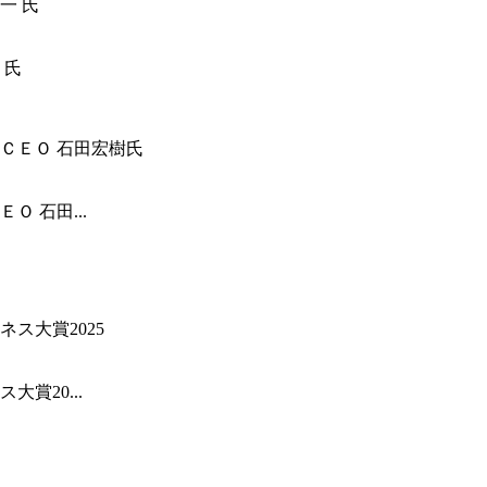
 氏
 石田...
賞20...