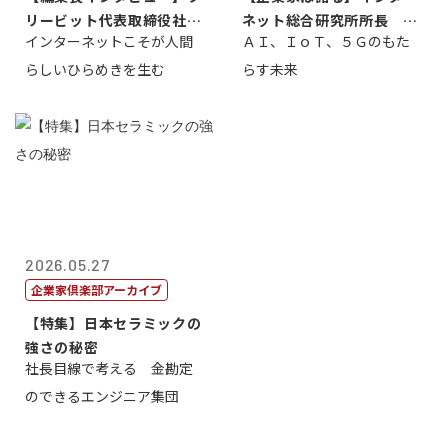
リービット代表取締役社長
ネット総合研究所所長 ブ
インターネットこそが人間
ＡＩ、ＩｏＴ、５Ｇのもた
ＣＥＯ 石田...
ロードバンド...
らしいひらめきを生む
らす未来
2026.05.27
企業家倶楽部アーカイブ
【特集】日本セラミックの
強さの秘密
社長目線で考える 金勘定
のできるエンジニア集団