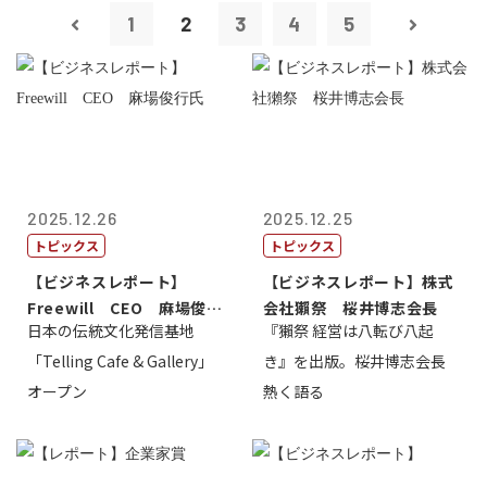
1
2
3
4
5
2025.12.26
2025.12.25
トピックス
トピックス
【ビジネスレポート】
【ビジネスレポート】株式
Freewill CEO 麻場俊行
会社獺祭 桜井博志会長
日本の伝統文化発信基地
『獺祭 経営は八転び八起
氏
「Telling Cafe & Gallery」
き』を出版。桜井博志会長
オープン
熱く語る