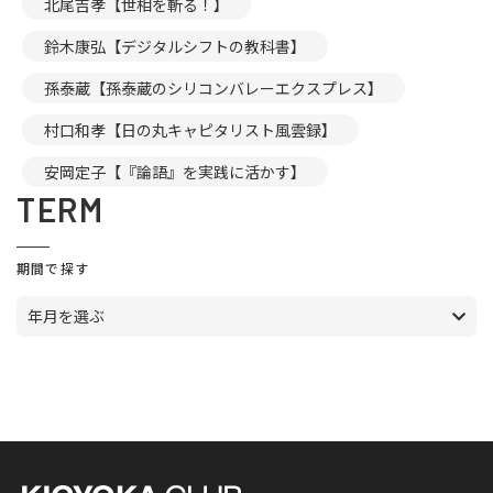
北尾吉孝【世相を斬る！】
鈴木康弘【デジタルシフトの教科書】
孫泰蔵【孫泰蔵のシリコンバレーエクスプレス】
村口和孝【日の丸キャピタリスト風雲録】
安岡定子【『論語』を実践に活かす】
TERM
期間で探す
年月を選ぶ