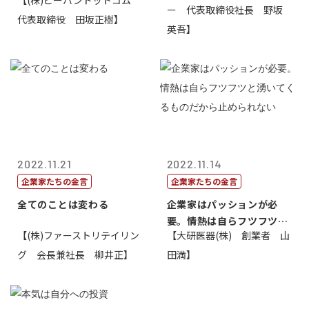
【(株)ピーバンドットコム
ー 代表取締役社長 野坂
代表取締役 田坂正樹】
英吾】
2022.11.21
2022.11.14
企業家たちの金言
企業家たちの金言
全てのことは変わる
企業家はパッションが必
要。情熱は自らフツフツと
【(株)ファーストリテイリン
【大研医器(株) 創業者 山
湧いてくるもの...
グ 会長兼社長 柳井正】
田満】