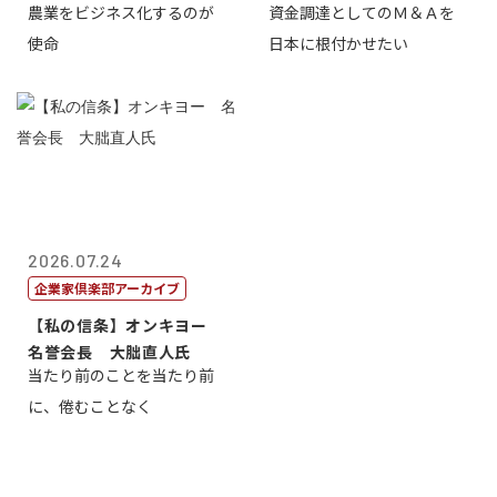
農業をビジネス化するのが
資金調達としてのＭ＆Ａを
智正
一
使命
日本に根付かせたい
2026.07.24
企業家倶楽部アーカイブ
【私の信条】オンキヨー
名誉会長 大朏直人氏
当たり前のことを当たり前
に、倦むことなく