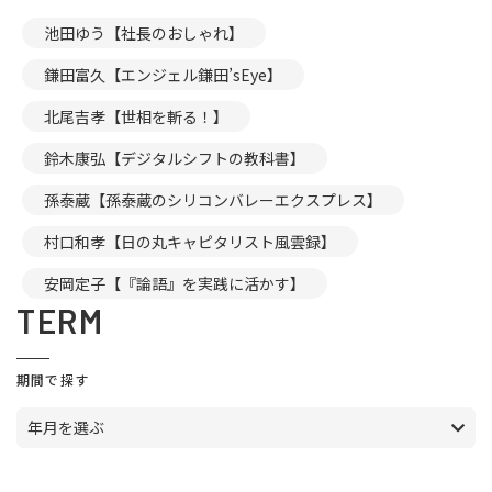
池田ゆう【社長のおしゃれ】
鎌田富久【エンジェル鎌田’sEye】
北尾吉孝【世相を斬る！】
鈴木康弘【デジタルシフトの教科書】
孫泰蔵【孫泰蔵のシリコンバレーエクスプレス】
村口和孝【日の丸キャピタリスト風雲録】
安岡定子【『論語』を実践に活かす】
TERM
期間で探す
年月を選ぶ