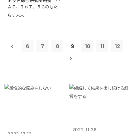
ネット総合研究所所長 ブ
ＡＩ、ＩｏＴ、５Ｇのもた
ロードバンド...
らす未来
6
7
8
9
10
11
12
2022.11.28
2022.12.12