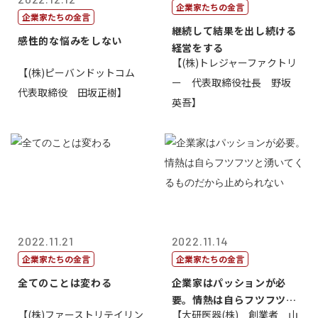
企業家たちの金言
企業家たちの金言
継続して結果を出し続ける
感性的な悩みをしない
経営をする
【(株)トレジャーファクトリ
【(株)ピーバンドットコム
ー 代表取締役社長 野坂
代表取締役 田坂正樹】
英吾】
2022.11.21
2022.11.14
企業家たちの金言
企業家たちの金言
全てのことは変わる
企業家はパッションが必
要。情熱は自らフツフツと
【(株)ファーストリテイリン
【大研医器(株) 創業者 山
湧いてくるもの...