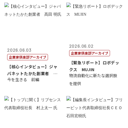
2026.06.02
2026.06.03
企業家倶楽部アーカイブ
企業家倶楽部アーカイブ
【緊急リポート】ロボデッ
【核心インタビュー】ジャ
クス MUJIN
パネットたかた創業者 髙
物流自動化に新たな選択肢
今を生きる 前編
田 明氏
を提供