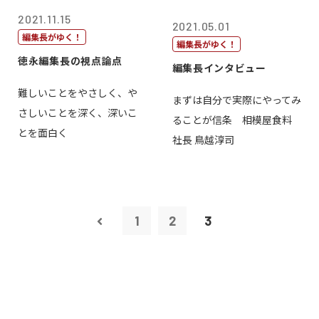
2021.11.15
2021.05.01
編集長がゆく！
編集長がゆく！
徳永編集長の視点論点
編集長インタビュー
難しいことをやさしく、や
まずは自分で実際にやってみ
さしいことを深く、深いこ
ることが信条 相模屋食料
とを面白く
社長 鳥越淳司
1
2
3