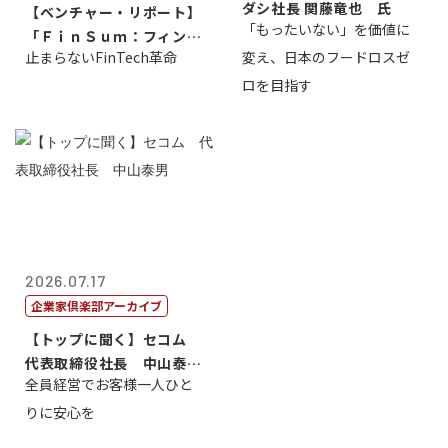
ダシ社長 関藤竜也 氏
【ベンチャー・リポート】
「もったいない」を価値に
「ＦｉｎＳｕｍ：フィンテ
止まらないFinTech革命
変え、日本のフードロスゼ
ック・サミッ...
ロを目指す
2026.07.17
企業家倶楽部アーカイブ
【トップに聞く】セコム
代表取締役社長 中山泰
全員経営でお客様一人ひと
男
りに安心を