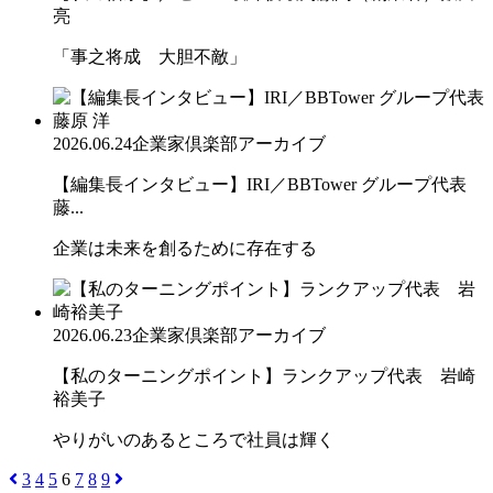
亮
「事之将成 大胆不敵」
2026.06.24
企業家倶楽部アーカイブ
【編集長インタビュー】IRI／BBTower グループ代表
藤...
企業は未来を創るために存在する
2026.06.23
企業家倶楽部アーカイブ
【私のターニングポイント】ランクアップ代表 岩崎
裕美子
やりがいのあるところで社員は輝く
3
4
5
6
7
8
9