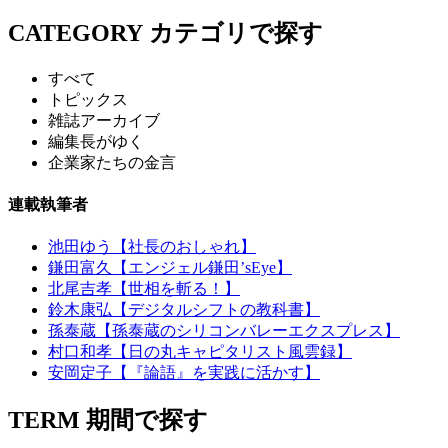
CATEGORY
カテゴリで探す
すべて
トピックス
雑誌アーカイブ
編集長がゆく
企業家たちの金言
連載執筆者
池田ゆう【社長のおしゃれ】
鎌田富久【エンジェル鎌田’sEye】
北尾吉孝【世相を斬る！】
鈴木康弘【デジタルシフトの教科書】
孫泰蔵【孫泰蔵のシリコンバレーエクスプレス】
村口和孝【日の丸キャピタリスト風雲録】
安岡定子【『論語』を実践に活かす】
TERM
期間で探す