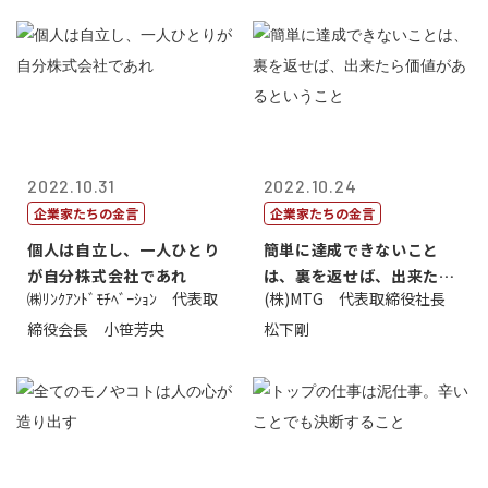
2022.10.31
2022.10.24
企業家たちの金言
企業家たちの金言
個人は自立し、一人ひとり
簡単に達成できないこと
が自分株式会社であれ
は、裏を返せば、出来たら
㈱ﾘﾝｸｱﾝﾄﾞﾓﾁﾍﾞｰｼｮﾝ 代表取
(株)MTG 代表取締役社長
価値があるとい...
締役会長 小笹芳央
松下剛