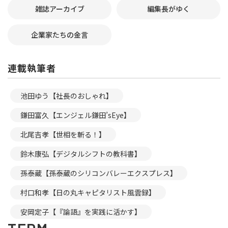
雑誌アーカイブ
編集長がゆく
企業家たちの金言
連載執筆者
池田ゆう【社長のおしゃれ】
鎌田富久【エンジェル鎌田’sEye】
北尾吉孝【世相を斬る！】
鈴木康弘【デジタルシフトの教科書】
孫泰蔵【孫泰蔵のシリコンバレーエクスプレス】
村口和孝【日の丸キャピタリスト風雲録】
安岡定子【『論語』を実践に活かす】