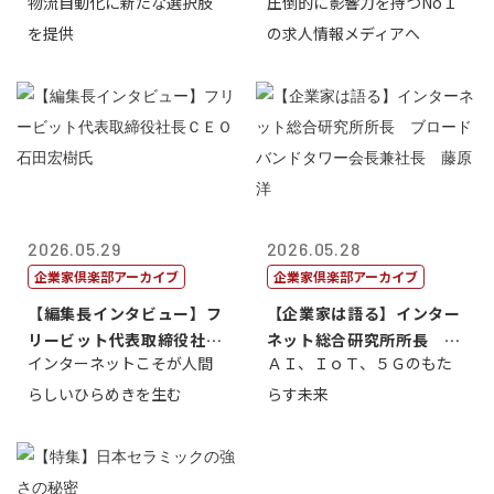
物流自動化に新たな選択肢
圧倒的に影響力を持つNo１
一 氏
を提供
の求人情報メディアへ
2026.05.29
2026.05.28
企業家倶楽部アーカイブ
企業家倶楽部アーカイブ
【編集長インタビュー】フ
【企業家は語る】インター
リービット代表取締役社長
ネット総合研究所所長 ブ
インターネットこそが人間
ＡＩ、ＩｏＴ、５Ｇのもた
ＣＥＯ 石田...
ロードバンド...
らしいひらめきを生む
らす未来