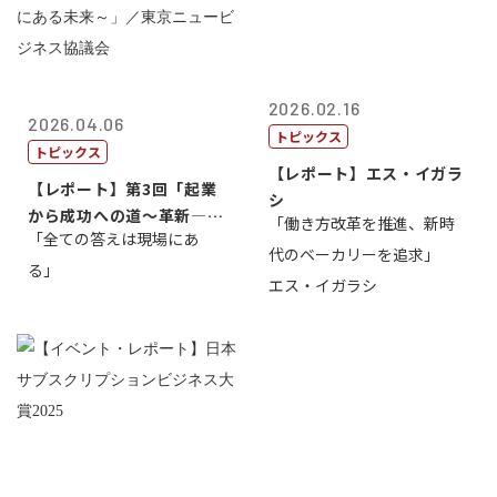
2026.02.16
2026.04.06
トピックス
トピックス
【レポート】エス・イガラ
【レポート】第3回「起業
シ
から成功への道～革新―挑
「働き方改革を推進、新時
「全ての答えは現場にあ
戦の先にある...
代のベーカリーを追求」
る」
エス・イガラシ