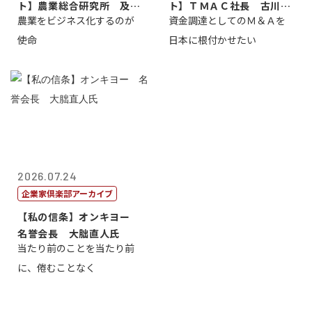
ト】農業総合研究所 及川
ト】ＴＭＡＣ社長 古川英
農業をビジネス化するのが
資金調達としてのＭ＆Ａを
智正
一
使命
日本に根付かせたい
2026.07.24
企業家倶楽部アーカイブ
【私の信条】オンキヨー
名誉会長 大朏直人氏
当たり前のことを当たり前
に、倦むことなく