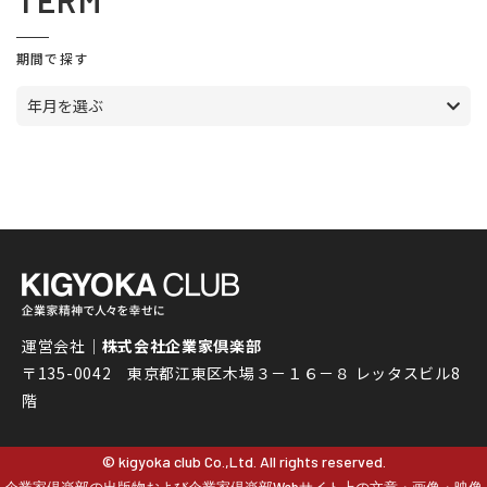
TERM
期間で探す
年月を選ぶ
運営会社｜
株式会社企業家倶楽部
〒135-0042 東京都江東区木場３－１６－８ レッタスビル8
階
© kigyoka club Co.,Ltd. All rights reserved.