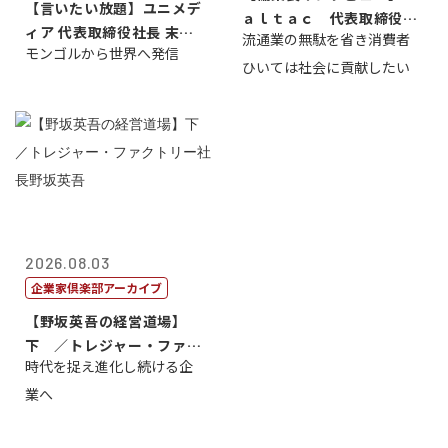
【言いたい放題】ユニメデ
ａｌｔａｃ 代表取締役会
ィア 代表取締役社長 末田
流通業の無駄を省き消費者
長三木田國夫
モンゴルから世界へ発信
真
ひいては社会に貢献したい
2026.08.03
企業家倶楽部アーカイブ
【野坂英吾の経営道場】
下 ／トレジャー・ファク
時代を捉え進化し続ける企
トリー社長野坂...
業へ