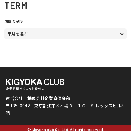
TERM
期間で探す
年月を選ぶ
運営会社｜
株式会社企業家倶楽部
〒135-0042 東京都江東区木場３－１６－８ レッタスビル8
階
© kigyoka club Co.,Ltd. All rights reserved.