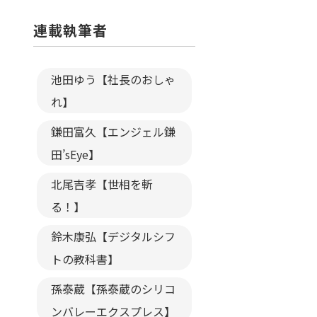
連載執筆者
池田ゆう【社長のおしゃ
れ】
鎌田富久【エンジェル鎌
田’sEye】
北尾吉孝【世相を斬
る！】
鈴木康弘【デジタルシフ
トの教科書】
孫泰蔵【孫泰蔵のシリコ
ンバレーエクスプレス】