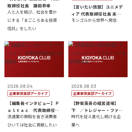
取締役社長 鎌田恭幸
【言いたい放題】ユニメデ
人と人を結び、社会を豊か
ィア 代表取締役社長 末田
にする「まごころある投資
モンゴルから世界へ発信
真
信託」をしたい
2026.08.04
2026.08.03
企業家倶楽部アーカイブ
企業家倶楽部アーカイブ
【編集長インタビュー】Ｐ
【野坂英吾の経営道場】
ａｌｔａｃ 代表取締役会
下 ／トレジャー・ファク
流通業の無駄を省き消費者
時代を捉え進化し続ける企
長三木田國夫
トリー社長野坂...
ひいては社会に貢献したい
業へ