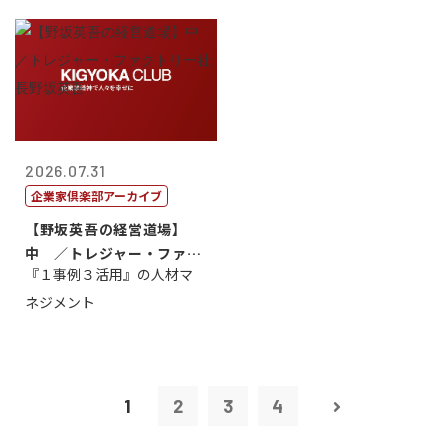
2026.07.31
企業家倶楽部アーカイブ
【野坂英吾の経営道場】
中 ／トレジャー・ファク
『１事例３活用』の人材マ
トリー社長野坂...
ネジメント
1
2
3
4