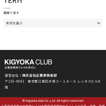
TERM
期間で探す
年月を選ぶ
運営会社｜
株式会社企業家倶楽部
〒135-0042 東京都江東区木場３－１６－８ レッタスビル8
階
© kigyoka club Co.,Ltd. All rights reserved.