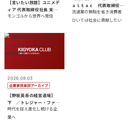
【言いたい放題】ユニメデ
ａｌｔａｃ 代表取締役会
ィア 代表取締役社長 末田
流通業の無駄を省き消費者
長三木田國夫
モンゴルから世界へ発信
真
ひいては社会に貢献したい
2026.08.03
企業家倶楽部アーカイブ
【野坂英吾の経営道場】
下 ／トレジャー・ファク
時代を捉え進化し続ける企
トリー社長野坂...
業へ