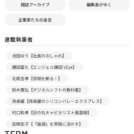
雑誌アーカイブ
編集長がゆく
企業家たちの金言
連載執筆者
池田ゆう【社長のおしゃれ】
鎌田富久【エンジェル鎌田’sEye】
北尾吉孝【世相を斬る！】
鈴木康弘【デジタルシフトの教科書】
孫泰蔵【孫泰蔵のシリコンバレーエクスプレス】
村口和孝【日の丸キャピタリスト風雲録】
安岡定子【『論語』を実践に活かす】