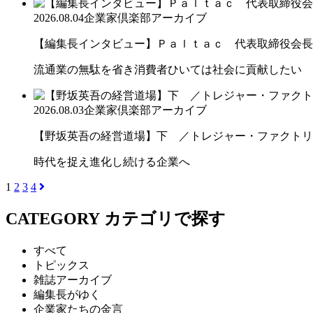
2026.08.04
企業家倶楽部アーカイブ
【編集長インタビュー】Ｐａｌｔａｃ 代表取締役会長
流通業の無駄を省き消費者ひいては社会に貢献したい
2026.08.03
企業家倶楽部アーカイブ
【野坂英吾の経営道場】下 ／トレジャー・ファクトリー
時代を捉え進化し続ける企業へ
1
2
3
4
CATEGORY
カテゴリで探す
すべて
トピックス
雑誌アーカイブ
編集長がゆく
企業家たちの金言