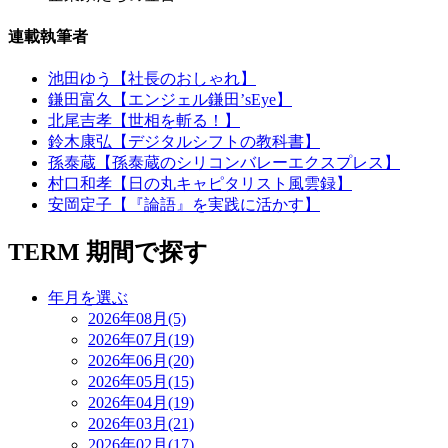
連載執筆者
池田ゆう【社長のおしゃれ】
鎌田富久【エンジェル鎌田’sEye】
北尾吉孝【世相を斬る！】
鈴木康弘【デジタルシフトの教科書】
孫泰蔵【孫泰蔵のシリコンバレーエクスプレス】
村口和孝【日の丸キャピタリスト風雲録】
安岡定子【『論語』を実践に活かす】
TERM
期間で探す
年月を選ぶ
2026年08月(5)
2026年07月(19)
2026年06月(20)
2026年05月(15)
2026年04月(19)
2026年03月(21)
2026年02月(17)