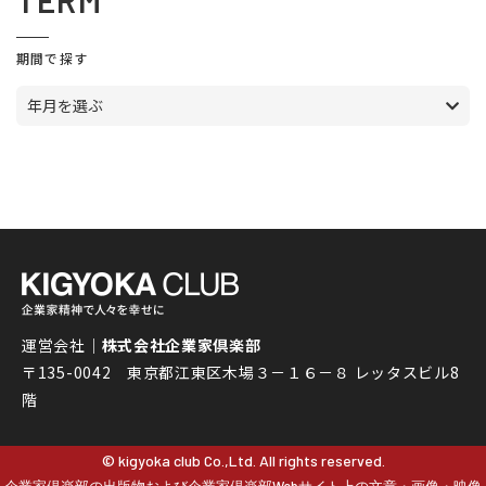
TERM
期間で探す
年月を選ぶ
運営会社｜
株式会社企業家倶楽部
〒135-0042 東京都江東区木場３－１６－８ レッタスビル8
階
© kigyoka club Co.,Ltd. All rights reserved.