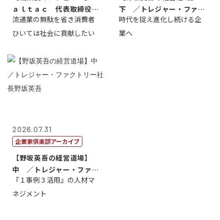
ａｌｔａｃ 代表取締役会
下 ／トレジャー・ファク
流通業の無駄を省き消費者
時代を捉え進化し続ける企
長三木田國夫
トリー社長野坂...
ひいては社会に貢献したい
業へ
2026.07.31
企業家倶楽部アーカイブ
【野坂英吾の経営道場】
中 ／トレジャー・ファク
『１事例３活用』の人材マ
トリー社長野坂...
ネジメント