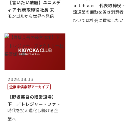
【言いたい放題】ユニメデ
ａｌｔａｃ 代表取締役会
ィア 代表取締役社長 末田
流通業の無駄を省き消費者
長三木田國夫
モンゴルから世界へ発信
真
ひいては社会に貢献したい
2026.08.03
企業家倶楽部アーカイブ
【野坂英吾の経営道場】
下 ／トレジャー・ファク
時代を捉え進化し続ける企
トリー社長野坂...
業へ