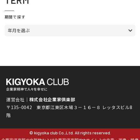
TERM
期間で探す
年月を選ぶ
運営会社｜
株式会社企業家倶楽部
〒135-0042 東京都江東区木場３－１６－８ レッタスビル8
階
© kigyoka club Co.,Ltd. All rights reserved.