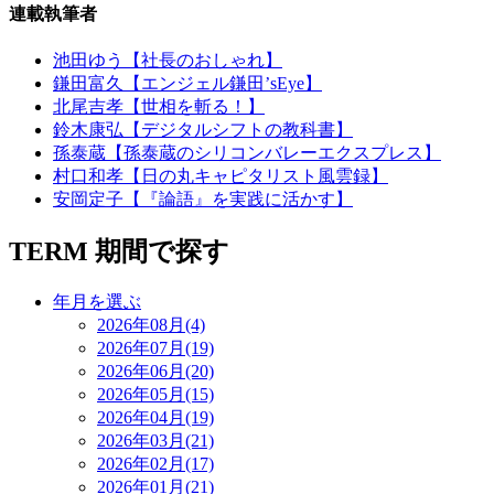
連載執筆者
池田ゆう【社長のおしゃれ】
鎌田富久【エンジェル鎌田’sEye】
北尾吉孝【世相を斬る！】
鈴木康弘【デジタルシフトの教科書】
孫泰蔵【孫泰蔵のシリコンバレーエクスプレス】
村口和孝【日の丸キャピタリスト風雲録】
安岡定子【『論語』を実践に活かす】
TERM
期間で探す
年月を選ぶ
2026年08月(4)
2026年07月(19)
2026年06月(20)
2026年05月(15)
2026年04月(19)
2026年03月(21)
2026年02月(17)
2026年01月(21)