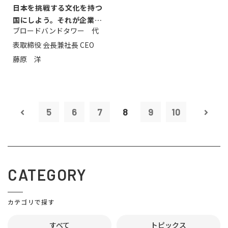
日本を挑戦する文化を持つ
国にしよう。それが企業家
ブロードバンドタワー 代
のミッション...
表取締役 会長兼社長 CEO
藤原 洋
5
6
7
8
9
10
CATEGORY
カテゴリで探す
すべて
トピックス