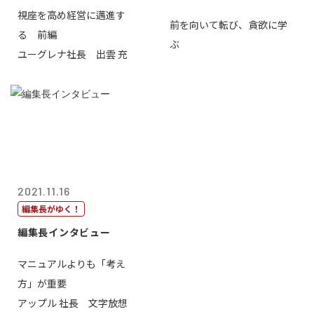
視座を高め経営に邁進す
前を向いて転び、貪欲に学
る 前編
ぶ
ユーグレナ社長 出雲 充
2021.11.16
編集長がゆく！
編集長インタビュー
マニュアルよりも「考え
方」が重要
アップル 社長 文字放想