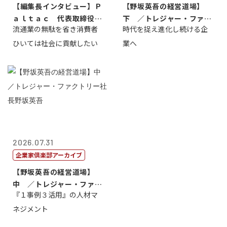
【編集長インタビュー】Ｐ
【野坂英吾の経営道場】
ａｌｔａｃ 代表取締役会
下 ／トレジャー・ファク
流通業の無駄を省き消費者
時代を捉え進化し続ける企
長三木田國夫
トリー社長野坂...
ひいては社会に貢献したい
業へ
2026.07.31
企業家倶楽部アーカイブ
【野坂英吾の経営道場】
中 ／トレジャー・ファク
『１事例３活用』の人材マ
トリー社長野坂...
ネジメント