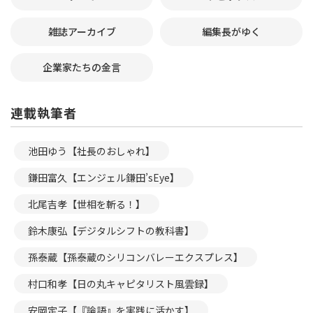
雑誌アーカイブ
編集長がゆく
企業家たちの金言
連載執筆者
池田ゆう【社長のおしゃれ】
鎌田富久【エンジェル鎌田’sEye】
北尾吉孝【世相を斬る！】
鈴木康弘【デジタルシフトの教科書】
孫泰蔵【孫泰蔵のシリコンバレーエクスプレス】
村口和孝【日の丸キャピタリスト風雲録】
安岡定子【『論語』を実践に活かす】