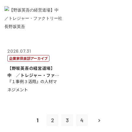
2026.07.31
企業家倶楽部アーカイブ
【野坂英吾の経営道場】
中 ／トレジャー・ファク
『１事例３活用』の人材マ
トリー社長野坂...
ネジメント
1
2
3
4