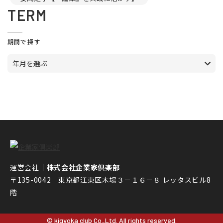
TERM
期間で探す
年月を選ぶ
運営会社｜
株式会社企業家倶楽部
〒135-0042 東京都江東区木場３－１６－８ レッタスビル8
階
© kigyoka club Co.,Ltd. All rights reserved.