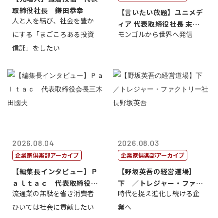
取締役社長 鎌田恭幸
【言いたい放題】ユニメデ
人と人を結び、社会を豊か
ィア 代表取締役社長 末田
にする「まごころある投資
モンゴルから世界へ発信
真
信託」をしたい
2026.08.04
2026.08.03
企業家倶楽部アーカイブ
企業家倶楽部アーカイブ
【編集長インタビュー】Ｐ
【野坂英吾の経営道場】
ａｌｔａｃ 代表取締役会
下 ／トレジャー・ファク
流通業の無駄を省き消費者
時代を捉え進化し続ける企
長三木田國夫
トリー社長野坂...
ひいては社会に貢献したい
業へ